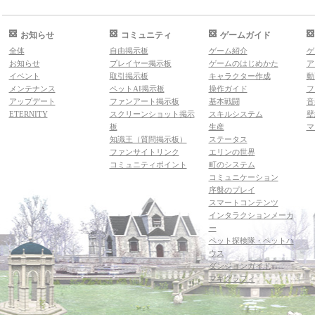
お知らせ
コミュニティ
ゲームガイド
全体
自由掲示板
ゲーム紹介
ゲ
お知らせ
プレイヤー掲示板
ゲームのはじめかた
ア
イベント
取引掲示板
キャラクター作成
動
メンテナンス
ペットAI掲示板
操作ガイド
フ
アップデート
ファンアート掲示板
基本戦闘
音
ETERNITY
スクリーンショット掲示
スキルシステム
壁
板
生産
マ
知識王（質問掲示板）
ステータス
ファンサイトリンク
エリンの世界
コミュニティポイント
町のシステム
コミュニケーション
序盤のプレイ
スマートコンテンツ
インタラクションメーカ
ー
ペット探検隊・ペットハ
ウス
ダンジョンガイド
マギグラフィ