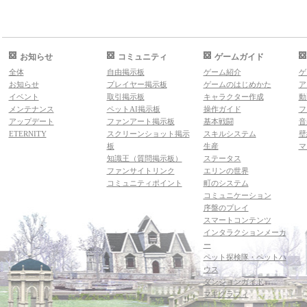
お知らせ
コミュニティ
ゲームガイド
全体
自由掲示板
ゲーム紹介
ゲ
お知らせ
プレイヤー掲示板
ゲームのはじめかた
ア
イベント
取引掲示板
キャラクター作成
動
メンテナンス
ペットAI掲示板
操作ガイド
フ
アップデート
ファンアート掲示板
基本戦闘
音
ETERNITY
スクリーンショット掲示
スキルシステム
壁
板
生産
マ
知識王（質問掲示板）
ステータス
ファンサイトリンク
エリンの世界
コミュニティポイント
町のシステム
コミュニケーション
序盤のプレイ
スマートコンテンツ
インタラクションメーカ
ー
ペット探検隊・ペットハ
ウス
ダンジョンガイド
マギグラフィ