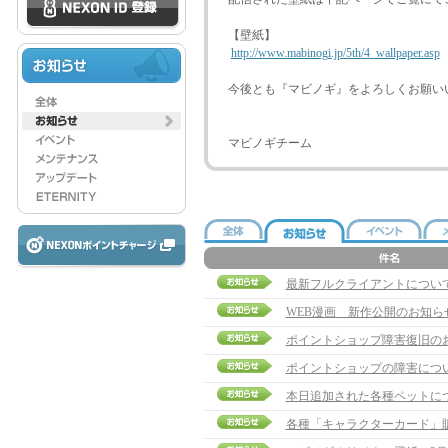
【壁紙】
http://www.mabinogi.jp/5th/4_wallpaper.asp
今後とも『マビノギ』をよろしくお願い
マビノギチーム
最新フルクライアントについ
WEB漫画 新作公開のお知ら
ポイントショップ障害復旧の
ポイントショップの障害につ
本日追加された各種ペットに
各種「キャラクターカード」