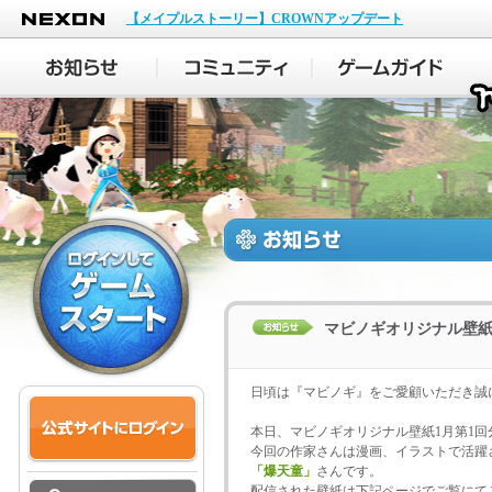
NEXON
【メイプルストーリー】CROWNアップデート
マビノギオリジナル壁紙
日頃は『マビノギ』をご愛顧いただき誠
本日、マビノギオリジナル壁紙1月第1回
今回の作家さんは漫画、イラストで活躍
「爆天童」
さんです。
配信された壁紙は下記ページでご覧にて