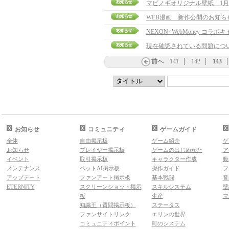
マビノギオリジナル壁紙 1月
WEB漫画 新作公開のお知ら
NEXON×WebMoney コラ
現在確認されている問題につ
前へ
141
142
143
お知らせ
コミュニティ
ゲームガイド
全体
自由掲示板
ゲーム紹介
ゲ
お知らせ
プレイヤー掲示板
ゲームのはじめかた
ア
イベント
取引掲示板
キャラクター作成
動
メンテナンス
ペットAI掲示板
操作ガイド
フ
アップデート
ファンアート掲示板
基本戦闘
音
ETERNITY
スクリーンショット掲示
スキルシステム
壁
板
生産
マ
知識王（質問掲示板）
ステータス
ファンサイトリンク
エリンの世界
コミュニティポイント
町のシステム