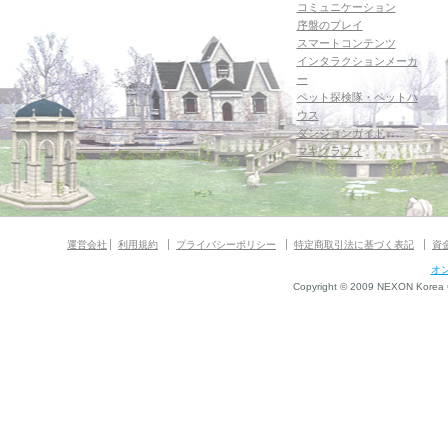
コミュニケーション
序盤のプレイ
スマートコンテンツ
インタラクションメーカ
ー
ペット探検隊・ペットハ
ウス
ダンジョンガイド
マギグラフィ
運営会社
利用規約
プライバシーポリシー
特定商取引法に基づく表記
資
オ
Copyright © 2009 NEXON Korea Co