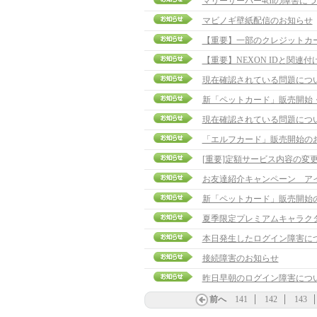
マリーサーバー4chの障害に
マビノギ壁紙配信のお知らせ
【重要】一部のクレジットカ
【重要】NEXON IDと関連
現在確認されている問題につ
新「ペットカード」販売開始
現在確認されている問題につ
「エルフカード」販売開始の
[重要]定額サービス内容の変
お友達紹介キャンペーン ア
新「ペットカード」販売開始
夏季限定プレミアムキャラク
本日発生したログイン障害に
接続障害のお知らせ
昨日早朝のログイン障害につ
前へ
141
142
143