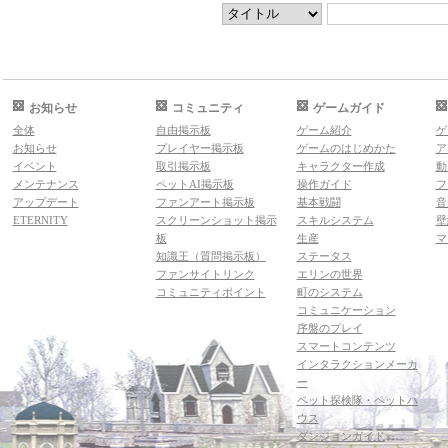
お知らせ
コミュニティ
ゲームガイド
全体
自由掲示板
ゲーム紹介
ゲ
お知らせ
プレイヤー掲示板
ゲームのはじめかた
ア
イベント
取引掲示板
キャラクター作成
動
メンテナンス
ペットAI掲示板
操作ガイド
フ
アップデート
ファンアート掲示板
基本戦闘
音
ETERNITY
スクリーンショット掲示
スキルシステム
壁
板
生産
マ
知識王（質問掲示板）
ステータス
ファンサイトリンク
エリンの世界
コミュニティポイント
町のシステム
コミュニケーション
序盤のプレイ
スマートコンテンツ
インタラクションメーカ
ー
ペット探検隊・ペットハ
ウス
ダンジョンガイド