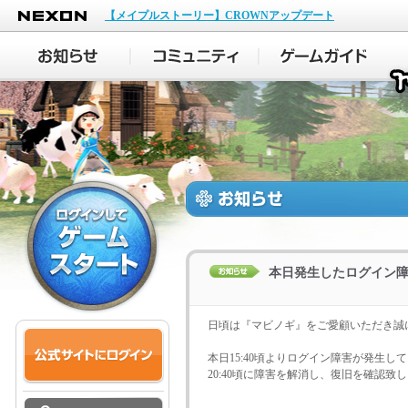
NEXON
【メイプルストーリー】CROWNアップデート
本日発生したログイン
日頃は『マビノギ』をご愛顧いただき誠
本日15:40頃よりログイン障害が発生し
20:40頃に障害を解消し、復旧を確認致