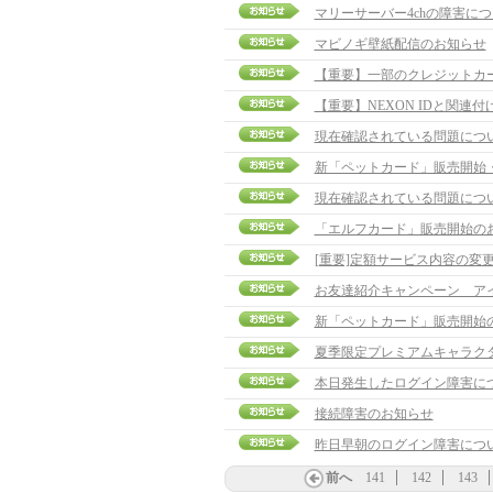
マリーサーバー4chの障害に
マビノギ壁紙配信のお知らせ
【重要】一部のクレジットカ
【重要】NEXON IDと関連
現在確認されている問題につ
新「ペットカード」販売開始
現在確認されている問題につ
「エルフカード」販売開始の
[重要]定額サービス内容の変
お友達紹介キャンペーン ア
新「ペットカード」販売開始
夏季限定プレミアムキャラク
本日発生したログイン障害に
接続障害のお知らせ
昨日早朝のログイン障害につ
前へ
141
142
143