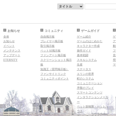
お知らせ
コミュニティ
ゲームガイド
全体
自由掲示板
ゲーム紹介
ゲ
お知らせ
プレイヤー掲示板
ゲームのはじめかた
ア
イベント
取引掲示板
キャラクター作成
動
メンテナンス
ペットAI掲示板
操作ガイド
フ
アップデート
ファンアート掲示板
基本戦闘
音
ETERNITY
スクリーンショット掲示
スキルシステム
壁
板
生産
マ
知識王（質問掲示板）
ステータス
ファンサイトリンク
エリンの世界
コミュニティポイント
町のシステム
コミュニケーション
序盤のプレイ
スマートコンテンツ
インタラクションメーカ
ー
ペット探検隊・ペットハ
ウス
ダンジョンガイド