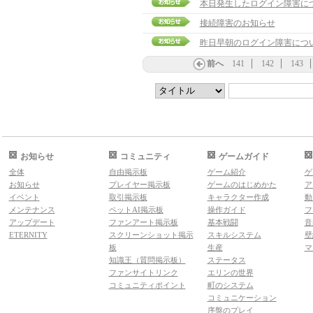
本日発生したログイン障害に
接続障害のお知らせ
昨日早朝のログイン障害につ
前へ
141
142
143
お知らせ
コミュニティ
ゲームガイド
全体
自由掲示板
ゲーム紹介
ゲ
お知らせ
プレイヤー掲示板
ゲームのはじめかた
ア
イベント
取引掲示板
キャラクター作成
動
メンテナンス
ペットAI掲示板
操作ガイド
フ
アップデート
ファンアート掲示板
基本戦闘
音
ETERNITY
スクリーンショット掲示
スキルシステム
壁
板
生産
マ
知識王（質問掲示板）
ステータス
ファンサイトリンク
エリンの世界
コミュニティポイント
町のシステム
コミュニケーション
序盤のプレイ