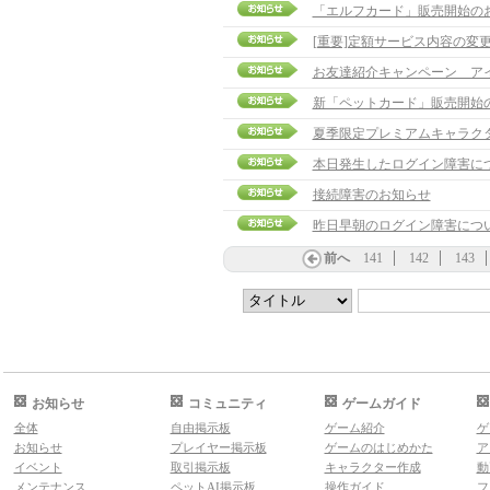
「エルフカード」販売開始の
[重要]定額サービス内容の変
お友達紹介キャンペーン ア
新「ペットカード」販売開始
夏季限定プレミアムキャラク
本日発生したログイン障害に
接続障害のお知らせ
昨日早朝のログイン障害につ
前へ
141
142
143
お知らせ
コミュニティ
ゲームガイド
全体
自由掲示板
ゲーム紹介
ゲ
お知らせ
プレイヤー掲示板
ゲームのはじめかた
ア
イベント
取引掲示板
キャラクター作成
動
メンテナンス
ペットAI掲示板
操作ガイド
フ