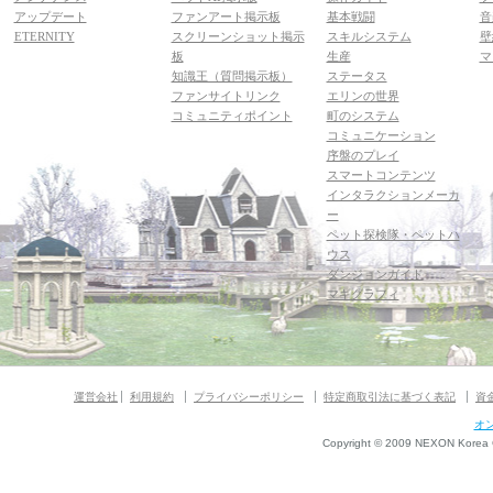
アップデート
ファンアート掲示板
基本戦闘
音
ETERNITY
スクリーンショット掲示
スキルシステム
壁
板
生産
マ
知識王（質問掲示板）
ステータス
ファンサイトリンク
エリンの世界
コミュニティポイント
町のシステム
コミュニケーション
序盤のプレイ
スマートコンテンツ
インタラクションメーカ
ー
ペット探検隊・ペットハ
ウス
ダンジョンガイド
マギグラフィ
運営会社
利用規約
プライバシーポリシー
特定商取引法に基づく表記
資
オ
Copyright © 2009 NEXON Korea Co