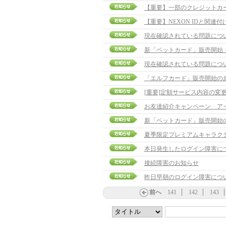
【重要】一部のクレジットカ
【重要】NEXON IDと関連
現在確認されている問題につ
新「ペットカード」販売開始
現在確認されている問題につ
「エルフカード」販売開始の
[重要]定額サービス内容の変
お友達紹介キャンペーン ア
新「ペットカード」販売開始
夏季限定プレミアムキャラク
本日発生したログイン障害に
接続障害のお知らせ
昨日早朝のログイン障害につ
前へ
141
142
143