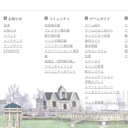
お知らせ
コミュニティ
ゲームガイド
全体
自由掲示板
ゲーム紹介
ゲ
お知らせ
プレイヤー掲示板
ゲームのはじめかた
ア
イベント
取引掲示板
キャラクター作成
動
メンテナンス
ペットAI掲示板
操作ガイド
フ
アップデート
ファンアート掲示板
基本戦闘
音
ETERNITY
スクリーンショット掲示
スキルシステム
壁
板
生産
マ
知識王（質問掲示板）
ステータス
ファンサイトリンク
エリンの世界
コミュニティポイント
町のシステム
コミュニケーション
序盤のプレイ
スマートコンテンツ
インタラクションメーカ
ー
ペット探検隊・ペットハ
ウス
ダンジョンガイド
マギグラフィ