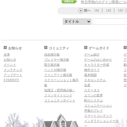
昨日早朝のログイン障害につ
前へ
141
142
143
お知らせ
コミュニティ
ゲームガイド
全体
自由掲示板
ゲーム紹介
ゲ
お知らせ
プレイヤー掲示板
ゲームのはじめかた
ア
イベント
取引掲示板
キャラクター作成
動
メンテナンス
ペットAI掲示板
操作ガイド
フ
アップデート
ファンアート掲示板
基本戦闘
音
ETERNITY
スクリーンショット掲示
スキルシステム
壁
板
生産
マ
知識王（質問掲示板）
ステータス
ファンサイトリンク
エリンの世界
コミュニティポイント
町のシステム
コミュニケーション
序盤のプレイ
スマートコンテンツ
インタラクションメーカ
ー