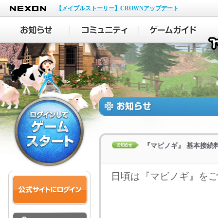
NEXON
【メイプルストーリー】CROWNアップデート
『マビノギ』 基本接続
日頃は『マビノギ』をご