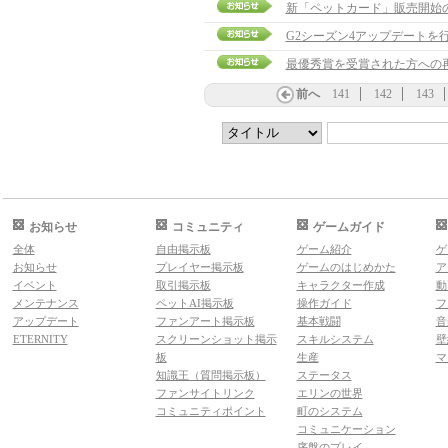
新「ペットカード」販売開始
G2シーズン4アップデートを
最優秀賞を受賞された方への
前へ
141
142
143
お知らせ
コミュニティ
ゲームガイド
全体
自由掲示板
ゲーム紹介
ゲ
お知らせ
プレイヤー掲示板
ゲームのはじめかた
ア
イベント
取引掲示板
キャラクター作成
動
メンテナンス
ペットAI掲示板
操作ガイド
フ
アップデート
ファンアート掲示板
基本戦闘
音
ETERNITY
スクリーンショット掲示
スキルシステム
壁
板
生産
マ
知識王（質問掲示板）
ステータス
ファンサイトリンク
エリンの世界
コミュニティポイント
町のシステム
コミュニケーション
序盤のプレイ