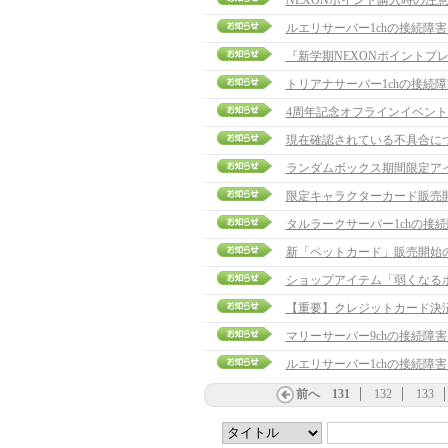
NEXONポイント購入時の注
ルエリサーバー1chの接続障
『新学期NEXONポイントプ
トリアナサーバー1chの接続
4周年記念オフラインイベント
現在確認されている不具合に
ランダムボックス期間限定ア
限定キャラクターカード販売
タルラークサーバー1chの接
新「ペットカード」販売開始
ショップアイテム「弱くなる
【重要】クレジットカード決
マリーサーバー9chの接続障
ルエリサーバー1chの接続障
前へ
131
132
133