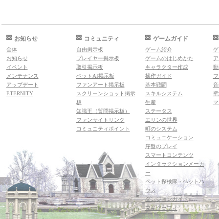
お知らせ
コミュニティ
ゲームガイド
全体
自由掲示板
ゲーム紹介
ゲ
お知らせ
プレイヤー掲示板
ゲームのはじめかた
ア
イベント
取引掲示板
キャラクター作成
動
メンテナンス
ペットAI掲示板
操作ガイド
フ
アップデート
ファンアート掲示板
基本戦闘
音
ETERNITY
スクリーンショット掲示
スキルシステム
壁
板
生産
マ
知識王（質問掲示板）
ステータス
ファンサイトリンク
エリンの世界
コミュニティポイント
町のシステム
コミュニケーション
序盤のプレイ
スマートコンテンツ
インタラクションメーカ
ー
ペット探検隊・ペットハ
ウス
ダンジョンガイド
マギグラフィ