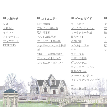
お知らせ
コミュニティ
ゲームガイド
全体
自由掲示板
ゲーム紹介
ゲ
お知らせ
プレイヤー掲示板
ゲームのはじめかた
ア
イベント
取引掲示板
キャラクター作成
動
メンテナンス
ペットAI掲示板
操作ガイド
フ
アップデート
ファンアート掲示板
基本戦闘
音
ETERNITY
スクリーンショット掲示
スキルシステム
壁
板
生産
マ
知識王（質問掲示板）
ステータス
ファンサイトリンク
エリンの世界
コミュニティポイント
町のシステム
コミュニケーション
序盤のプレイ
スマートコンテンツ
インタラクションメーカ
ー
ペット探検隊・ペットハ
ウス
ダンジョンガイド
マギグラフィ