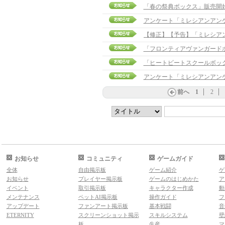
「春の祭典ボックス」販売開
アンケート「ミレシアンアン
「フロンティアヴァンガード
「ヒートビートスクールボッ
アンケート「ミレシアンアン
前へ
1
2
お知らせ
コミュニティ
ゲームガイド
全体
自由掲示板
ゲーム紹介
ゲ
お知らせ
プレイヤー掲示板
ゲームのはじめかた
ア
イベント
取引掲示板
キャラクター作成
動
メンテナンス
ペットAI掲示板
操作ガイド
フ
アップデート
ファンアート掲示板
基本戦闘
音
ETERNITY
スクリーンショット掲示
スキルシステム
壁
板
生産
マ