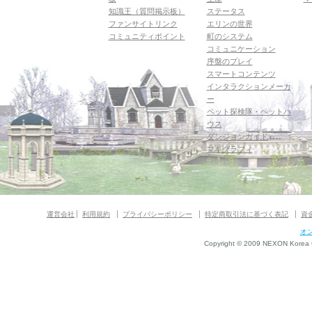
知識王（質問掲示板）
ステータス
ファンサイトリンク
エリンの世界
コミュニティポイント
町のシステム
コミュニケーション
序盤のプレイ
スマートコンテンツ
インタラクションメーカ
ー
ペット探検隊・ペットハ
ウス
ダンジョンガイド
マギグラフィ
運営会社
利用規約
プライバシーポリシー
特定商取引法に基づく表記
資
オ
Copyright © 2009 NEXON Korea Co