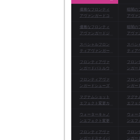
コート
ジャ
優雅なフロンティ
暗闇の
アヴァンガードコ
アヴァ
ート
優雅なフロンティ
暗闇の
アヴァンガードジ
アヴァ
ャケット
ャ
スペシャルフロン
スペシ
ティアヴァンガー
ティア
ドバトルウェア(男
ドバト
フロンティアヴァ
フロン
性用)
ンガードバトルウ
ンガー
ェア(男性用)
ェア
フロンティアヴァ
フロン
ンガードシューズ
ンガー
(男性用)
(
マグナムショット
マグナ
エフェクト変更カ
エフェ
ード(オーバーロー
ード(
ウォーターキャノ
ウォー
ドマトリックス)ク
ーバー
ンエフェクト変更
ンエフ
ーポン
リック
カード(エネルギー
カード
フロンティアヴァ
フロン
コア)クーポン
エネル
ンガードスナイパ
ンガー
ー