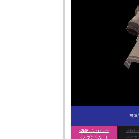
燦爛
燦爛たるフロンテ
燦爛た
ィアヴァンガード
ィアヴ