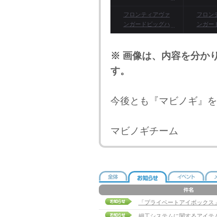
ークロスボウ外見
クボウ
フロンティアヴァ
フロン
記憶呪文書、フロ
ンガードビッグハ
ンガー
ンティアヴァンガ
ンマー両手鈍器外
ガン外
ードスナイパーボ
見記憶呪文書、フ
ウ外見記憶呪文書
ロンティアヴァン
※ 画像は、内容を分か
ガードビッグハン
す。
マー両手斧外見記
憶呪文書
今後とも『マビノギ』を
マビノギチーム
「プライベートアイボックス」販売
細工システムに関するアイテ