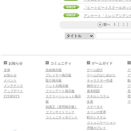
「ヒートビートスクールボッ
アンケート「ミレシアンアン
前へ
1
2
お知らせ
コミュニティ
ゲームガイド
全体
自由掲示板
ゲーム紹介
ゲ
お知らせ
プレイヤー掲示板
ゲームのはじめかた
ア
イベント
取引掲示板
キャラクター作成
動
メンテナンス
ペットAI掲示板
操作ガイド
フ
アップデート
ファンアート掲示板
基本戦闘
音
ETERNITY
スクリーンショット掲示
スキルシステム
壁
板
生産
マ
知識王（質問掲示板）
ステータス
ファンサイトリンク
エリンの世界
コミュニティポイント
町のシステム
コミュニケーション
序盤のプレイ