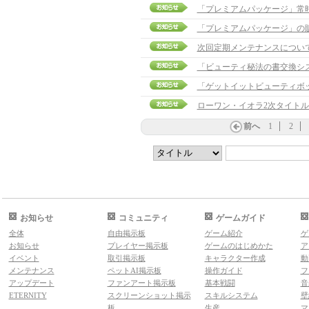
「プレミアムパッケージ」常
「プレミアムパッケージ」の
次回定期メンテナンスについ
「ビューティ秘法の書交換シ
「ゲットイットビューティボックス
ローワン・イオラ2次タイト
前へ
1
2
お知らせ
コミュニティ
ゲームガイド
全体
自由掲示板
ゲーム紹介
ゲ
お知らせ
プレイヤー掲示板
ゲームのはじめかた
ア
イベント
取引掲示板
キャラクター作成
動
メンテナンス
ペットAI掲示板
操作ガイド
フ
アップデート
ファンアート掲示板
基本戦闘
音
ETERNITY
スクリーンショット掲示
スキルシステム
壁
板
生産
マ