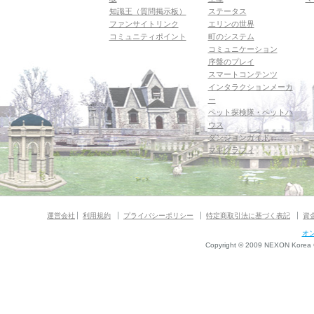
知識王（質問掲示板）
ステータス
ファンサイトリンク
エリンの世界
コミュニティポイント
町のシステム
コミュニケーション
序盤のプレイ
スマートコンテンツ
インタラクションメーカ
ー
ペット探検隊・ペットハ
ウス
ダンジョンガイド
マギグラフィ
運営会社
利用規約
プライバシーポリシー
特定商取引法に基づく表記
資
オ
Copyright © 2009 NEXON Korea Co