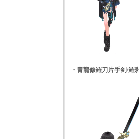
・青龍修羅刀片手剣/羅