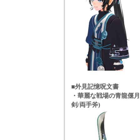
■外見記憶呪文書
・華麗な戦場の青龍偃月刀
剣/両手斧)