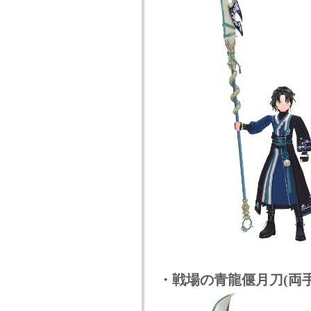
・戦場の青龍偃月刀(両手