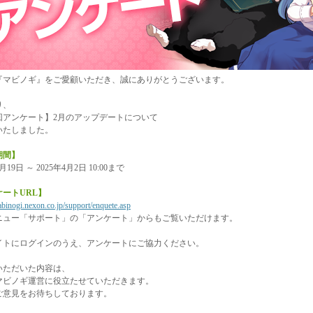
『マビノギ』をご愛顧いただき、誠にありがとうございます。
り、
5回アンケート】2月のアップデートについて
いたしました。
期間】
3月19日 ～ 2025年4月2日 10:00まで
ートURL】
abinogi.nexon.co.jp/support/enquete.asp
ニュー「サポート」の「アンケート」からもご覧いただけます。
イトにログインのうえ、アンケートにご協力ください。
いただいた内容は、
マビノギ運営に役立たせていただきます。
ご意見をお待ちしております。