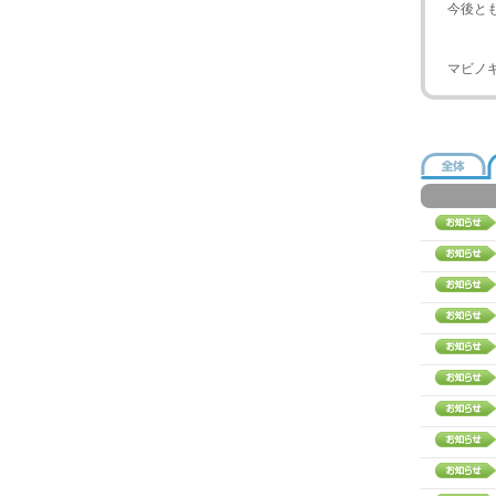
今後と
マビノ