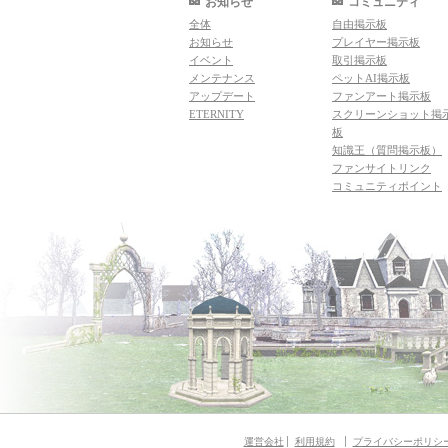
お知らせ
コミュニティ
全体
自由掲示板
お知らせ
プレイヤー掲示板
イベント
取引掲示板
メンテナンス
ペットAI掲示板
アップデート
ファンアート掲示板
ETERNITY
スクリーンショット掲
板
知識王（質問掲示板）
ファンサイトリンク
コミュニティポイント
運営会社
利用規約
プライバシーポリシ