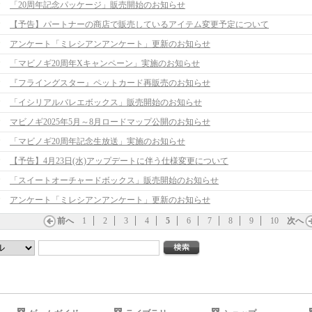
「20周年記念パッケージ」販売開始のお知らせ
【予告】パートナーの商店で販売しているアイテム変更予定について
アンケート「ミレシアンアンケート」更新のお知らせ
「マビノギ20周年Xキャンペーン」実施のお知らせ
『フライングスター』ペットカード再販売のお知らせ
「イシリアルバレエボックス」販売開始のお知らせ
マビノギ2025年5月～8月ロードマップ公開のお知らせ
「マビノギ20周年記念生放送」実施のお知らせ
【予告】4月23日(水)アップデートに伴う仕様変更について
「スイートオーチャードボックス」販売開始のお知らせ
アンケート「ミレシアンアンケート」更新のお知らせ
前へ
1
2
3
4
5
6
7
8
9
10
次へ