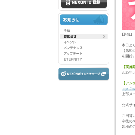
日頃は
本日よ
【第9
を開始
【実施
2025年
【アンケ
https://m
上部メ
公式サ
ご回答
今後の
皆様の