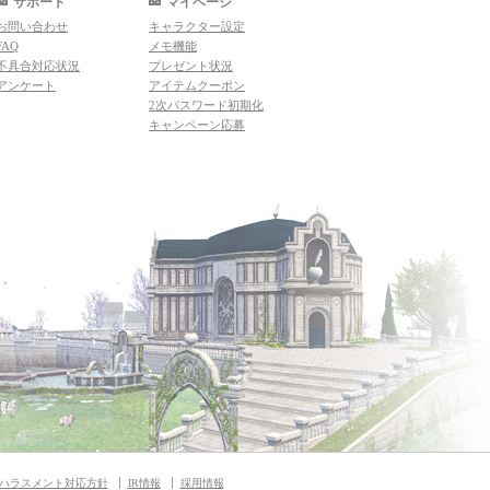
サポート
マイページ
お問い合わせ
キャラクター設定
FAQ
メモ機能
不具合対応状況
プレゼント状況
アンケート
アイテムクーポン
2次パスワード初期化
キャンペーン応募
ハラスメント対応方針
IR情報
採用情報