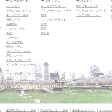
ゲームガイド
ライブラリ
ショップ
ゲーム紹介
ゲームダウンロード
マビノギショップ
ゲームのはじめかた
アップデートヒストリー
アイテムショップガイド
キャラクター作成
動画
ランダム型アイテム
操作ガイド
ファンタジーラジオ
基本戦闘
音楽
示
スキルシステム
壁紙
生産
マンガ
ステータス
エリンの世界
町のシステム
コミュニケーション
序盤のプレイ
スマートコンテンツ
インタラクションメーカ
ー
ペット探検隊・ペットハ
ウス
ダンジョンガイド
マギグラフィ
ー
特定商取引法に基づく表記
資金決済法に基づく表記
著作権ガイドライン
カスタマー