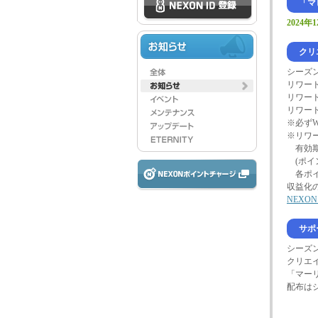
「マビ
2024年
クリエ
シーズ
リワー
リワー
リワー
※必ず
※リワ
有効期
(ポイ
各ポイ
収益化
NEX
サポー
シーズ
クリエ
「マー
配布は