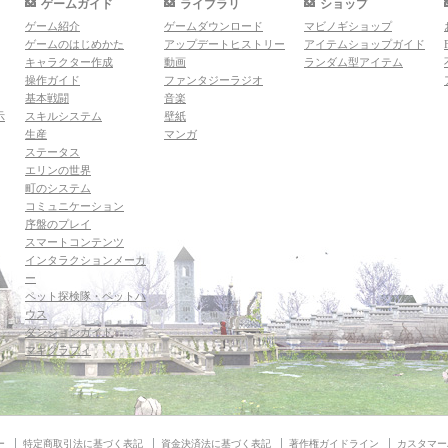
ゲームガイド
ライブラリ
ショップ
ゲーム紹介
ゲームダウンロード
マビノギショップ
ゲームのはじめかた
アップデートヒストリー
アイテムショップガイド
キャラクター作成
動画
ランダム型アイテム
操作ガイド
ファンタジーラジオ
基本戦闘
音楽
示
スキルシステム
壁紙
生産
マンガ
ステータス
エリンの世界
町のシステム
コミュニケーション
序盤のプレイ
スマートコンテンツ
インタラクションメーカ
ー
ペット探検隊・ペットハ
ウス
ダンジョンガイド
マギグラフィ
ー
特定商取引法に基づく表記
資金決済法に基づく表記
著作権ガイドライン
カスタマー