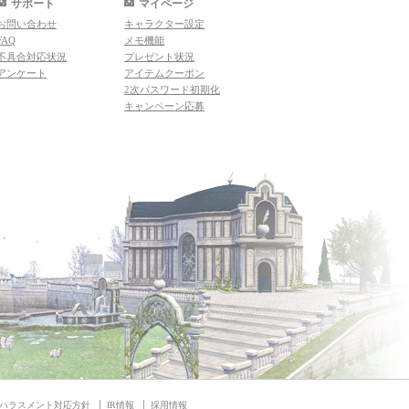
サポート
マイページ
お問い合わせ
キャラクター設定
FAQ
メモ機能
不具合対応状況
プレゼント状況
アンケート
アイテムクーポン
2次パスワード初期化
キャンペーン応募
ハラスメント対応方針
IR情報
採用情報