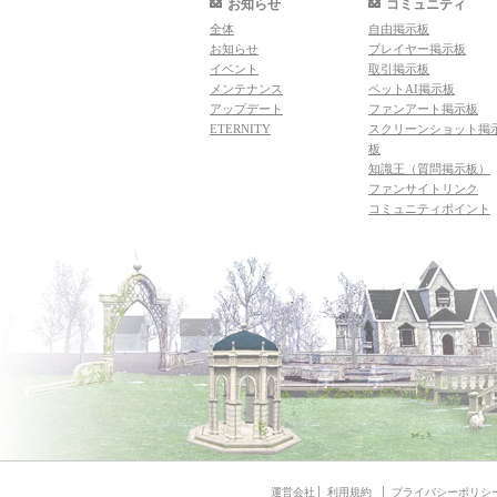
お知らせ
コミュニティ
全体
自由掲示板
お知らせ
プレイヤー掲示板
イベント
取引掲示板
メンテナンス
ペットAI掲示板
アップデート
ファンアート掲示板
ETERNITY
スクリーンショット掲
板
知識王（質問掲示板）
ファンサイトリンク
コミュニティポイント
運営会社
利用規約
プライバシーポリシ