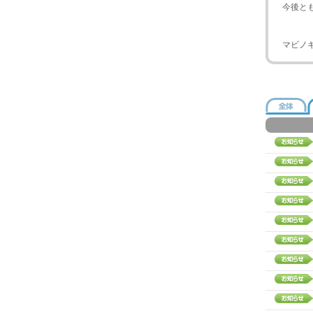
今後と
マビノ