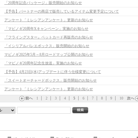
「20周年記念パッケージ」販売開始のお知らせ
【予告】パートナーの商店で販売しているアイテム変更予定について
アンケート「ミレシアンアンケート」更新のお知らせ
「マビノギ20周年Xキャンペーン」実施のお知らせ
『フライングスター』ペットカード再販売のお知らせ
「イシリアルバレエボックス」販売開始のお知らせ
マビノギ2025年5月～8月ロードマップ公開のお知らせ
「マビノギ20周年記念生放送」実施のお知らせ
【予告】4月23日(水)アップデートに伴う仕様変更について
「スイートオーチャードボックス」販売開始のお知らせ
アンケート「ミレシアンアンケート」更新のお知らせ
前へ
1
2
3
4
5
6
7
8
9
10
次へ