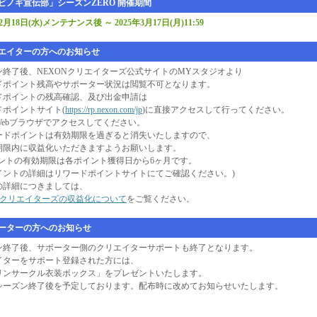
ノギ宣伝部」シーズンZERO 開催期間
12月18日(水)メンテナンス後 ～ 2025年3月17日(月)11:59
イターの方へのお知らせ
ン終了後、NEXONクリエイターズ公式サイトのMYスタジオより
ドポイント残高やサポーター状況は閲覧不可となります。
ドポイントの残高確認、及び出金申請は
ドポイントサイト(
https://rp.nexon.com/jp
)に直接アクセスして行ってください。
Webブラウザでアクセスしてください。
ードポイントは有効期限を過ぎると消失いたしますので、
限内に収益化いただきますようお願いします。
ントの有効期限は各ポイント獲得日から6ヶ月です。
ントの詳細はリワードポイントサイトにてご確認ください。)
の詳細につきましては、
ONクリエイターズの収益化について
をご覧ください。
ターの方へのお知らせ
ン終了後、サポーター側のクリエイターサポートも終了となります。
イターをサポート登録された方には、
リンサークル衣装ボックス」をプレゼントいたします。
シーズン終了後を予定しております。配布時に改めてお知らせいたします。