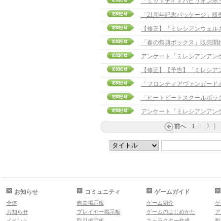
「ミッドナイトパビリオンボ
「21周年記念パッケージ」販
「春の祭典ボックス」販売開
アンケート「ミレシアンアン
「フロンティアヴァンガード
「ヒートビートスクールボッ
アンケート「ミレシアンアン
前へ
1
2
お知らせ
コミュニティ
ゲームガイド
全体
自由掲示板
ゲーム紹介
ゲ
お知らせ
プレイヤー掲示板
ゲームのはじめかた
ア
イベント
取引掲示板
キャラクター作成
動