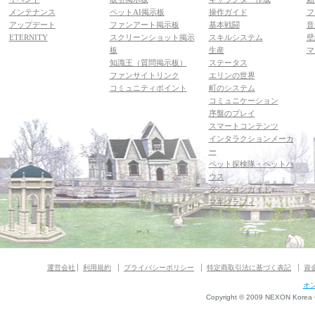
メンテナンス
ペットAI掲示板
操作ガイド
フ
アップデート
ファンアート掲示板
基本戦闘
音
ETERNITY
スクリーンショット掲示
スキルシステム
壁
板
生産
マ
知識王（質問掲示板）
ステータス
ファンサイトリンク
エリンの世界
コミュニティポイント
町のシステム
コミュニケーション
序盤のプレイ
スマートコンテンツ
インタラクションメーカ
ー
ペット探検隊・ペットハ
ウス
ダンジョンガイド
マギグラフィ
運営会社
利用規約
プライバシーポリシー
特定商取引法に基づく表記
資
オ
Copyright © 2009 NEXON Korea Co