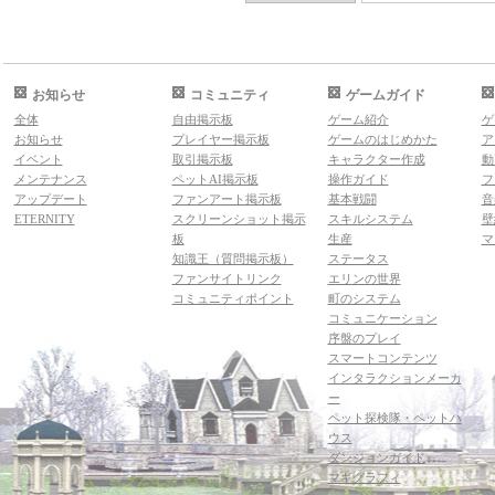
お知らせ
コミュニティ
ゲームガイド
全体
自由掲示板
ゲーム紹介
ゲ
お知らせ
プレイヤー掲示板
ゲームのはじめかた
ア
イベント
取引掲示板
キャラクター作成
動
メンテナンス
ペットAI掲示板
操作ガイド
フ
アップデート
ファンアート掲示板
基本戦闘
音
ETERNITY
スクリーンショット掲示
スキルシステム
壁
板
生産
マ
知識王（質問掲示板）
ステータス
ファンサイトリンク
エリンの世界
コミュニティポイント
町のシステム
コミュニケーション
序盤のプレイ
スマートコンテンツ
インタラクションメーカ
ー
ペット探検隊・ペットハ
ウス
ダンジョンガイド
マギグラフィ