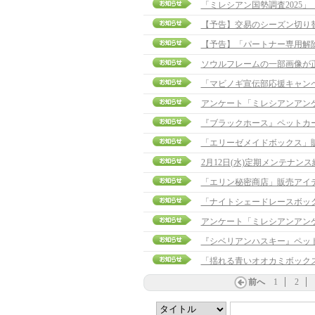
「ミレシアン国勢調査2025
【予告】交易のシーズン切り
【予告】「パートナー専用解除ポ
ソウルフレームの一部画像が
「マビノギ宣伝部応援キャン
アンケート「ミレシアンアン
『ブラックホース』ペットカ
「エリーゼメイドボックス」
2月12日(水)定期メンテナン
「エリン秘密商店」販売アイ
「ナイトシェードレースボッ
アンケート「ミレシアンアン
『シベリアンハスキー』ペッ
「揺れる青いオオカミボック
前へ
1
2