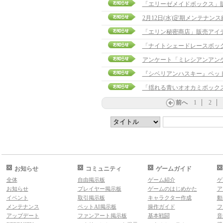
「エリーゼメイドボックス」
2月12日(水)定期メンテナン
「エリン秘密商店」販売アイ
「ナイトシェードレースボッ
アンケート「ミレシアンアン
『シベリアンハスキー』ペッ
「揺れる青いオオカミボック
前へ
1
2
お知らせ
コミュニティ
ゲームガイド
全体
自由掲示板
ゲーム紹介
ゲ
お知らせ
プレイヤー掲示板
ゲームのはじめかた
ア
イベント
取引掲示板
キャラクター作成
動
メンテナンス
ペットAI掲示板
操作ガイド
フ
アップデート
ファンアート掲示板
基本戦闘
音