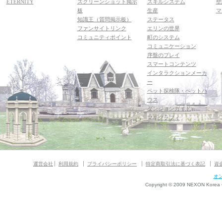
ETERNITY
スクリーンショット掲示
スキルシステム
壁
板
生産
マ
知識王（質問掲示板）
ステータス
ファンサイトリンク
エリンの世界
コミュニティポイント
町のシステム
コミュニケーション
序盤のプレイ
スマートコンテンツ
インタラクションメーカ
ー
ペット探検隊・ペットハ
ウス
ダンジョンガイド
マギグラフィ
運営会社
利用規約
プライバシーポリシー
特定商取引法に基づく表記
資
オ
Copyright © 2009 NEXON Korea Co