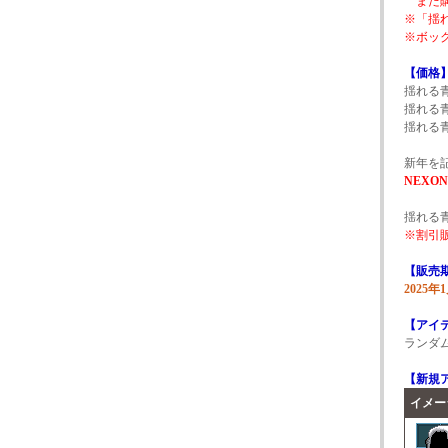
また購
※「揺
※ボッ
【価格
揺れる青
揺れる青
揺れる青
新年を
NEXO
揺れる
※割引販
【販売
2025
【アイ
ランダ
【新規
イメー