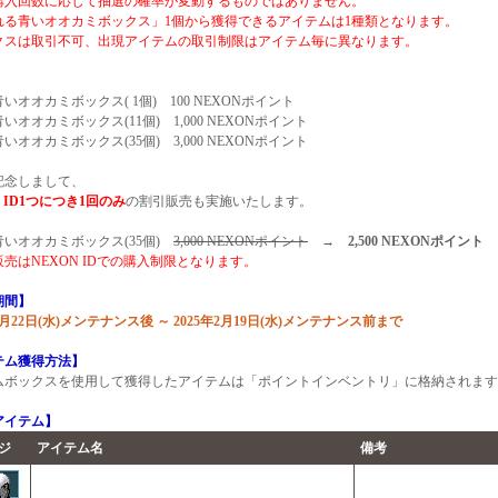
入回数に応じて抽選の確率が変動するものではありません。
れる青いオオカミボックス」1個から獲得できるアイテムは1種類となります。
クスは取引不可、出現アイテムの取引制限はアイテム毎に異なります。
】
いオオカミボックス( 1個) 100 NEXONポイント
いオオカミボックス(11個) 1,000 NEXONポイント
いオオカミボックス(35個) 3,000 NEXONポイント
記念しまして、
N ID1つにつき1回のみ
の割引販売も実施いたします。
青いオオカミボックス(35個)
3,000 NEXONポイント
→
2,500 NEXONポイント
売はNEXON IDでの購入制限となります。
期間】
年1月22日(水)メンテナンス後 ～ 2025年2月19日(水)メンテナンス前まで
テム獲得方法】
ムボックスを使用して獲得したアイテムは「ポイントインベントリ」に格納されます
アイテム】
ジ
アイテム名
備考