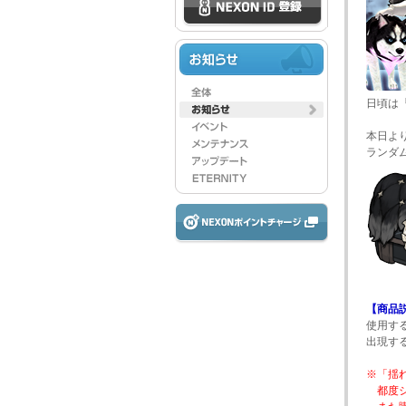
日頃は
本日よ
ランダ
【商品
使用す
出現す
※「揺
都度シ