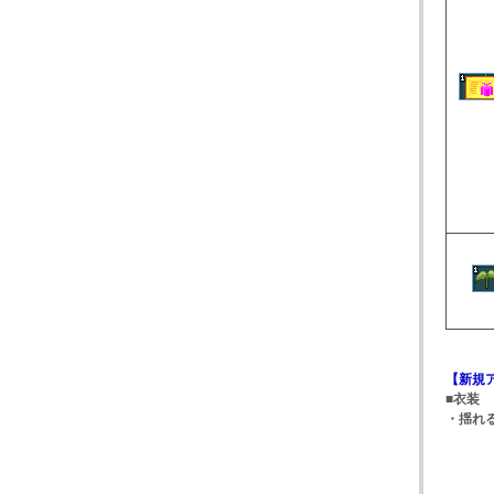
【新規
■衣装
・揺れる