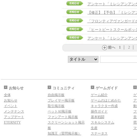
アンケート「ミレシアンアン
「フロンティアヴァンガード
「ヒートビートスクールボッ
アンケート「ミレシアンアン
前へ
1
2
お知らせ
コミュニティ
ゲームガイド
全体
自由掲示板
ゲーム紹介
ゲ
お知らせ
プレイヤー掲示板
ゲームのはじめかた
ア
イベント
取引掲示板
キャラクター作成
動
メンテナンス
ペットAI掲示板
操作ガイド
フ
アップデート
ファンアート掲示板
基本戦闘
音
ETERNITY
スクリーンショット掲示
スキルシステム
壁
板
生産
マ
知識王（質問掲示板）
ステータス