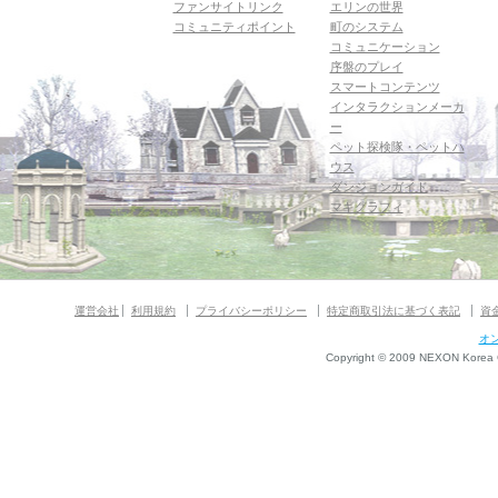
ファンサイトリンク
エリンの世界
コミュニティポイント
町のシステム
コミュニケーション
序盤のプレイ
スマートコンテンツ
インタラクションメーカ
ー
ペット探検隊・ペットハ
ウス
ダンジョンガイド
マギグラフィ
運営会社
利用規約
プライバシーポリシー
特定商取引法に基づく表記
資
オ
Copyright © 2009 NEXON Korea Co