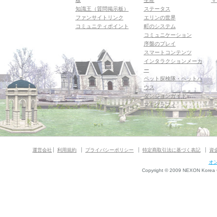
板
生産
マ
知識王（質問掲示板）
ステータス
ファンサイトリンク
エリンの世界
コミュニティポイント
町のシステム
コミュニケーション
序盤のプレイ
スマートコンテンツ
インタラクションメーカ
ー
ペット探検隊・ペットハ
ウス
ダンジョンガイド
マギグラフィ
運営会社
利用規約
プライバシーポリシー
特定商取引法に基づく表記
資
オ
Copyright © 2009 NEXON Korea Co