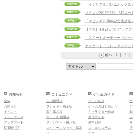
「イシリアルバレエボックス
マビノギ2025年5月～8月ロ
「マビノギ20周年記念生放送
【予告】4月23日(水)アップ
「スイートオーチャードボッ
アンケート「ミレシアンアン
前へ
1
2
お知らせ
コミュニティ
ゲームガイド
全体
自由掲示板
ゲーム紹介
ゲ
お知らせ
プレイヤー掲示板
ゲームのはじめかた
ア
イベント
取引掲示板
キャラクター作成
動
メンテナンス
ペットAI掲示板
操作ガイド
フ
アップデート
ファンアート掲示板
基本戦闘
音
ETERNITY
スクリーンショット掲示
スキルシステム
壁