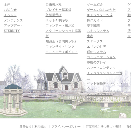
全体
自由掲示板
ゲーム紹介
ゲ
お知らせ
プレイヤー掲示板
ゲームのはじめかた
ア
イベント
取引掲示板
キャラクター作成
動
メンテナンス
ペットAI掲示板
操作ガイド
フ
アップデート
ファンアート掲示板
基本戦闘
音
ETERNITY
スクリーンショット掲示
スキルシステム
壁
板
生産
マ
知識王（質問掲示板）
ステータス
ファンサイトリンク
エリンの世界
コミュニティポイント
町のシステム
コミュニケーション
序盤のプレイ
スマートコンテンツ
インタラクションメーカ
ー
ペット探検隊・ペットハ
ウス
ダンジョンガイド
マギグラフィ
運営会社
利用規約
プライバシーポリシー
特定商取引法に基づく表記
資