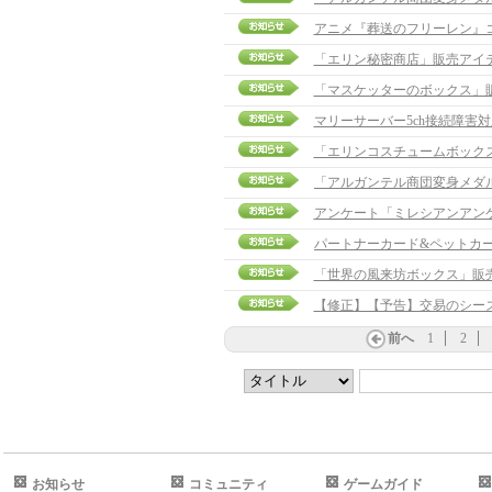
アニメ『葬送のフリーレン』
「エリン秘密商店」販売アイ
「マスケッターのボックス」
マリーサーバー5ch接続障害
「エリンコスチュームボックスv
アンケート「ミレシアンアン
パートナーカード&ペットカ
「世界の風来坊ボックス」販
【修正】【予告】交易のシーズン切
前へ
1
2
お知らせ
コミュニティ
ゲームガイド