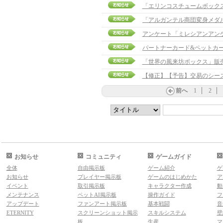
「エリンコスチュームボックスv
アンケート「ミレシアンアン
パートナーカード&ペットカ
「世界の風来坊ボックス」販
【修正】【予告】交易のシーズン切
前へ
1
2
お知らせ
コミュニティ
ゲームガイド
全体
自由掲示板
ゲーム紹介
ゲ
お知らせ
プレイヤー掲示板
ゲームのはじめかた
ア
イベント
取引掲示板
キャラクター作成
動
メンテナンス
ペットAI掲示板
操作ガイド
フ
アップデート
ファンアート掲示板
基本戦闘
音
ETERNITY
スクリーンショット掲示
スキルシステム
壁
板
生産
マ