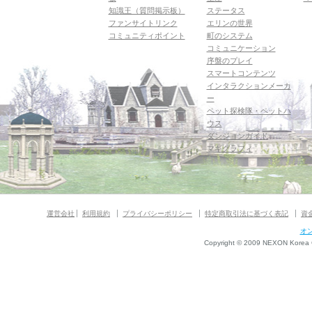
知識王（質問掲示板）
ステータス
ファンサイトリンク
エリンの世界
コミュニティポイント
町のシステム
コミュニケーション
序盤のプレイ
スマートコンテンツ
インタラクションメーカ
ー
ペット探検隊・ペットハ
ウス
ダンジョンガイド
マギグラフィ
運営会社
利用規約
プライバシーポリシー
特定商取引法に基づく表記
資
オ
Copyright © 2009 NEXON Korea Co