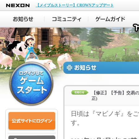
NEXON
【メイプルストーリー】CROWNアップデート
【修正】【予告】交易のシー
正)
日頃は『マビノギ』をご
す。