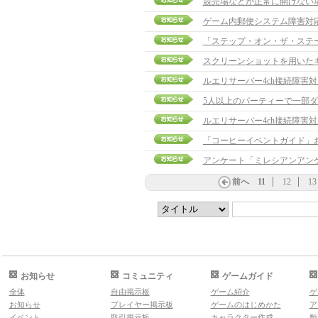
競売場などが正常に開けない
ゲーム内郵便システム障害対
「ステップ・オン・ザ・ステ
スクリーンショットを用いた
ルエリサーバー4ch接続障害
5人以上のパーティーで一部
ルエリサーバー4ch接続障害
アンケート「ミレシアンアン
前へ
11
12
13
お知らせ
コミュニティ
ゲームガイド
全体
自由掲示板
ゲーム紹介
ゲ
お知らせ
プレイヤー掲示板
ゲームのはじめかた
ア
イベント
取引掲示板
キャラクター作成
動