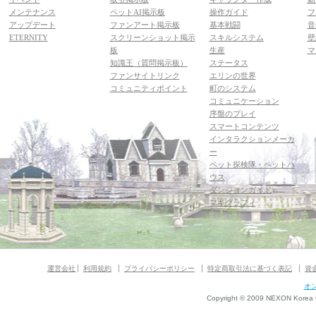
メンテナンス
ペットAI掲示板
操作ガイド
フ
アップデート
ファンアート掲示板
基本戦闘
音
ETERNITY
スクリーンショット掲示
スキルシステム
壁
板
生産
マ
知識王（質問掲示板）
ステータス
ファンサイトリンク
エリンの世界
コミュニティポイント
町のシステム
コミュニケーション
序盤のプレイ
スマートコンテンツ
インタラクションメーカ
ー
ペット探検隊・ペットハ
ウス
ダンジョンガイド
マギグラフィ
運営会社
利用規約
プライバシーポリシー
特定商取引法に基づく表記
資
オ
Copyright © 2009 NEXON Korea Co