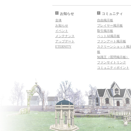
お知らせ
コミュニティ
全体
自由掲示板
お知らせ
プレイヤー掲示板
イベント
取引掲示板
メンテナンス
ペットAI掲示板
アップデート
ファンアート掲示板
ETERNITY
スクリーンショット掲
板
知識王（質問掲示板）
ファンサイトリンク
コミュニティポイント