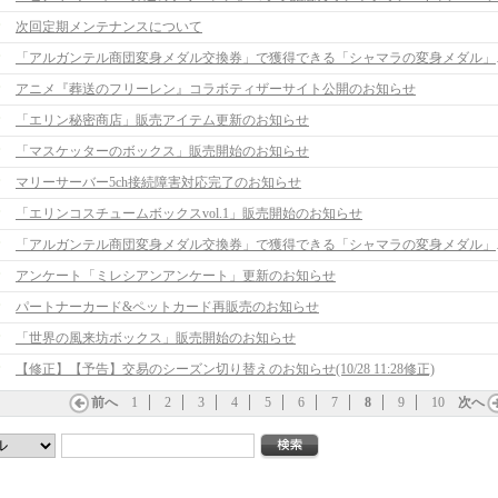
次回定期メンテナンスについて
「アルガンテル商団変身メ
アニメ『葬送のフリーレン』コラボティザーサイト公開のお知らせ
「エリン秘密商店」販売アイテム更新のお知らせ
「マスケッターのボックス」販売開始のお知らせ
マリーサーバー5ch接続障害対応完了のお知らせ
「エリンコスチュームボックスvol.1」販売開始のお知らせ
「アルガンテル商団変
アンケート「ミレシアンアンケート」更新のお知らせ
パートナーカード&ペットカード再販売のお知らせ
「世界の風来坊ボックス」販売開始のお知らせ
【修正】【予告】交易のシーズン切り替えのお知らせ(10/28 11:28修正)
前へ
1
2
3
4
5
6
7
8
9
10
次へ