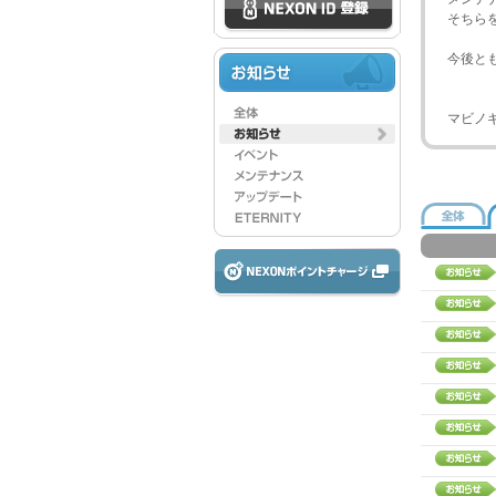
そちら
今後と
マビノ