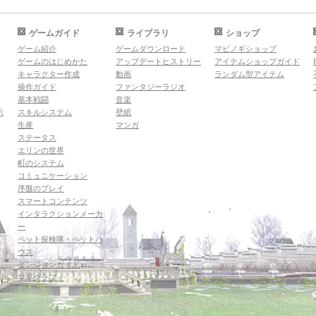
ゲームガイド
ライブラリ
ショップ
ゲーム紹介
ゲームダウンロード
マビノギショップ
ゲームのはじめかた
アップデートヒストリー
アイテムショップガイド
キャラクター作成
動画
ランダム型アイテム
操作ガイド
ファンタジーラジオ
基本戦闘
音楽
示
スキルシステム
壁紙
生産
マンガ
ステータス
エリンの世界
町のシステム
コミュニケーション
序盤のプレイ
スマートコンテンツ
インタラクションメーカ
ー
ペット探検隊・ペットハ
ウス
ダンジョンガイド
マギグラフィ