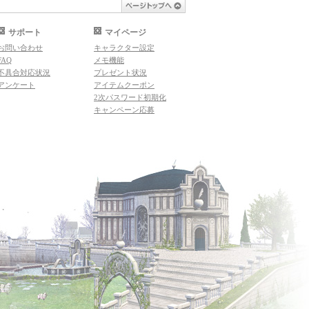
ページトップへ
サポート
マイページ
お問い合わせ
キャラクター設定
FAQ
メモ機能
不具合対応状況
プレゼント状況
アンケート
アイテムクーポン
2次パスワード初期化
キャンペーン応募