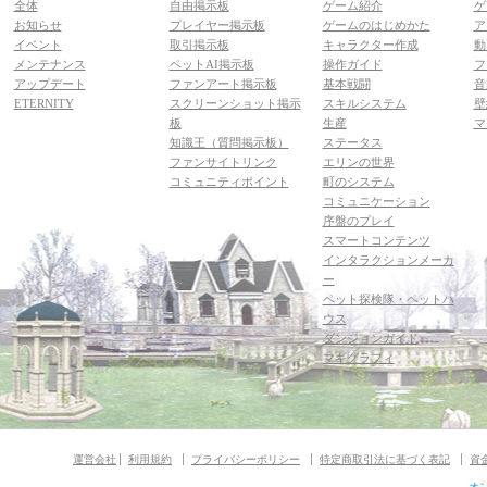
全体
自由掲示板
ゲーム紹介
ゲ
お知らせ
プレイヤー掲示板
ゲームのはじめかた
ア
イベント
取引掲示板
キャラクター作成
動
メンテナンス
ペットAI掲示板
操作ガイド
フ
アップデート
ファンアート掲示板
基本戦闘
音
ETERNITY
スクリーンショット掲示
スキルシステム
壁
板
生産
マ
知識王（質問掲示板）
ステータス
ファンサイトリンク
エリンの世界
コミュニティポイント
町のシステム
コミュニケーション
序盤のプレイ
スマートコンテンツ
インタラクションメーカ
ー
ペット探検隊・ペットハ
ウス
ダンジョンガイド
マギグラフィ
運営会社
利用規約
プライバシーポリシー
特定商取引法に基づく表記
資
オ