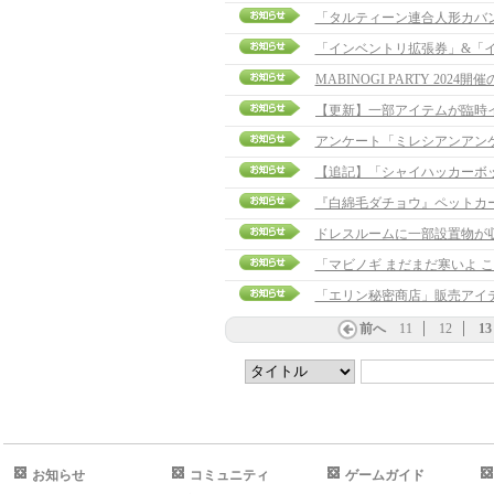
「タルティーン連合人形カバ
「インベントリ拡張券」&「イ
MABINOGI PARTY 2024
アンケート「ミレシアンアン
【追記】「シャイハッカーボックス
『白綿毛ダチョウ』ペットカ
ドレスルームに一部設置物が
「マビノギ まだまだ寒いよ こ
「エリン秘密商店」販売アイ
前へ
11
12
13
お知らせ
コミュニティ
ゲームガイド