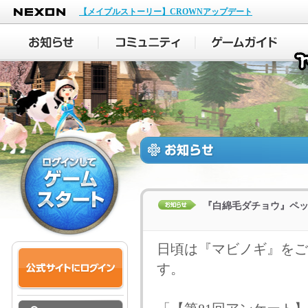
NEXON
【メイプルストーリー】CROWNアップデート
『白綿毛ダチョウ』ペ
日頃は『マビノギ』をご
す。