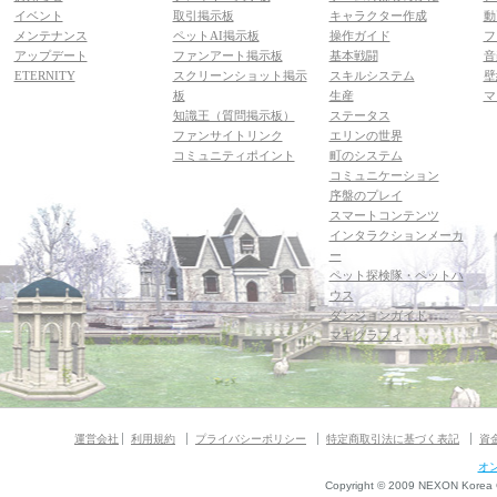
イベント
取引掲示板
キャラクター作成
動
メンテナンス
ペットAI掲示板
操作ガイド
フ
アップデート
ファンアート掲示板
基本戦闘
音
ETERNITY
スクリーンショット掲示
スキルシステム
壁
板
生産
マ
知識王（質問掲示板）
ステータス
ファンサイトリンク
エリンの世界
コミュニティポイント
町のシステム
コミュニケーション
序盤のプレイ
スマートコンテンツ
インタラクションメーカ
ー
ペット探検隊・ペットハ
ウス
ダンジョンガイド
マギグラフィ
運営会社
利用規約
プライバシーポリシー
特定商取引法に基づく表記
資
オ
Copyright © 2009 NEXON Korea Co