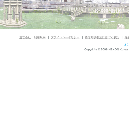
ウス
ダンジョンガイド
マギグラフィ
運営会社
利用規約
プライバシーポリシー
特定商取引法に基づく表記
資
オ
Copyright © 2009 NEXON Korea Co