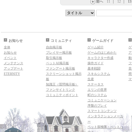
前へ
11
12
13
お知らせ
コミュニティ
ゲームガイド
全体
自由掲示板
ゲーム紹介
ゲ
お知らせ
プレイヤー掲示板
ゲームのはじめかた
ア
イベント
取引掲示板
キャラクター作成
動
メンテナンス
ペットAI掲示板
操作ガイド
フ
アップデート
ファンアート掲示板
基本戦闘
音
ETERNITY
スクリーンショット掲示
スキルシステム
壁
板
生産
マ
知識王（質問掲示板）
ステータス
ファンサイトリンク
エリンの世界
コミュニティポイント
町のシステム
コミュニケーション
序盤のプレイ
スマートコンテンツ
インタラクションメーカ
ー
ペット探検隊・ペットハ