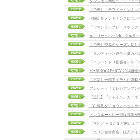
ダンジョン関連のアップデー
次回定期メンテナンスについ
「ロマンチックレースボック
ルエリサーバー3ch、タルラ
【予告】交易のシーズン切り
「タルティーン連合人形カバ
「インベントリ拡張券」&「イ
MABINOGI PARTY 2024
アンケート「ミレシアンアン
【追記】「シャイハッカーボックス
『白綿毛ダチョウ』ペットカ
ドレスルームに一部設置物が
「マビノギ まだまだ寒いよ こ
「エリン秘密商店」販売アイ