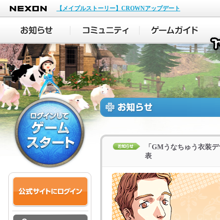
NEXON
【メイプルストーリー】CROWNアップデート
「GMうなちゅう衣装デ
表