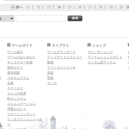
前へ
11
12
13
14
15
16
17
18
19
20
ゲームガイド
ライブラリ
ショップ
ゲーム紹介
ゲームダウンロード
マビノギショップ
ゲームのはじめかた
アップデートヒストリー
アイテムショップガイド
キャラクター作成
動画
ランダム型アイテム
操作ガイド
ファンタジーラジオ
基本戦闘
音楽
示
スキルシステム
壁紙
生産
マンガ
ステータス
エリンの世界
町のシステム
コミュニケーション
序盤のプレイ
スマートコンテンツ
インタラクションメーカ
ー