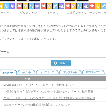
オットセイ
ダルメシアン
イーグル
白綿毛ダチョウ
サンダード
過去に期間限定で販売しておりましたその他のペットについても多くご要望をいただ
につきましては今後別途再販売を実施させていただきますので楽しみにお待ちくださ
も『マビノギ』をよろしくお願いいたします。
ギチーム
MABINOGI PARTY 2023フォトレポート公開のお知らせ
「GMうなちゅう衣装デザインコンテスト及びキャンペーン」結果発表
タルラークサーバー6chモンスターが出現しない問題対応完了のお知らせ
タルラークサーバー6ch接続障害対応完了のお知らせ