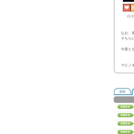
白
なお、
そちら
今後と
マビノ