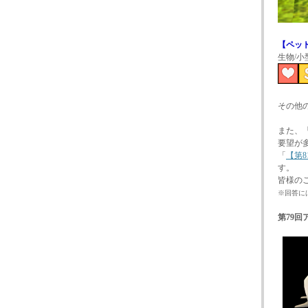
【ペッ
生物/小
その他
また、
要望が
「
【第
す。
皆様の
※回答には
第79