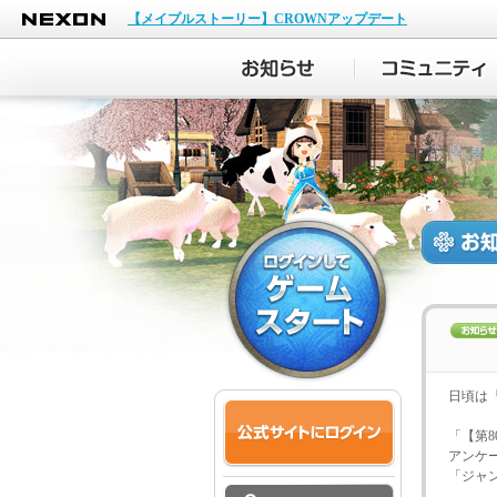
NEXON
【メイプルストーリー】CROWNアップデート
日頃は
「【第
アンケ
「ジャ