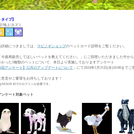
トタイプ】
型/地上/ネズミ
の詳細につきましては、
マビノギショップ
のペットカード説明をご覧ください。
「今後再販売してほしいペットを教えてください。」にご回答いただきました中から
多かった5種類のペットについて、本日より実施しておりますアンケート
81回アンケート】12月のアップデートについて
」にて2024年1月31日(水)10:00
ご意見やご要望をお待ちしております！
NEXON IDでのログインが必要です。
回アンケート対象ペット