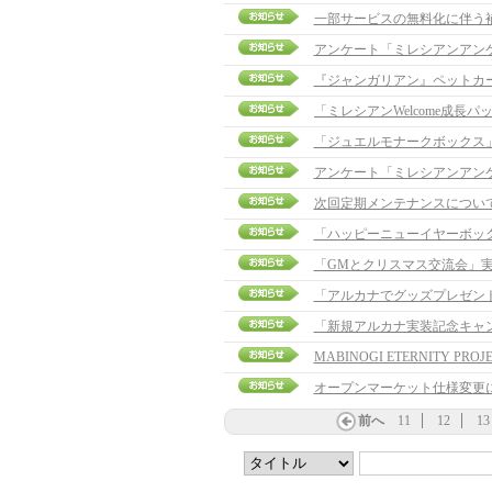
一部サービスの無料化に伴う
アンケート「ミレシアンアン
『ジャンガリアン』ペットカ
「ジュエルモナークボックス
アンケート「ミレシアンアン
次回定期メンテナンスについ
「ハッピーニューイヤーボッ
「GMとクリスマス交流会」
「アルカナでグッズプレゼント
「新規アルカナ実装記念キャ
MABINOGI ETERNITY PROJE
オープンマーケット仕様変更
前へ
11
12
13