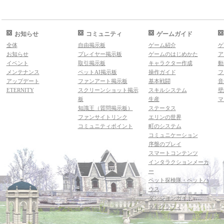
お知らせ
コミュニティ
ゲームガイド
全体
自由掲示板
ゲーム紹介
ゲ
お知らせ
プレイヤー掲示板
ゲームのはじめかた
ア
イベント
取引掲示板
キャラクター作成
動
メンテナンス
ペットAI掲示板
操作ガイド
フ
アップデート
ファンアート掲示板
基本戦闘
音
ETERNITY
スクリーンショット掲示
スキルシステム
壁
板
生産
マ
知識王（質問掲示板）
ステータス
ファンサイトリンク
エリンの世界
コミュニティポイント
町のシステム
コミュニケーション
序盤のプレイ
スマートコンテンツ
インタラクションメーカ
ー
ペット探検隊・ペットハ
ウス
ダンジョンガイド
マギグラフィ