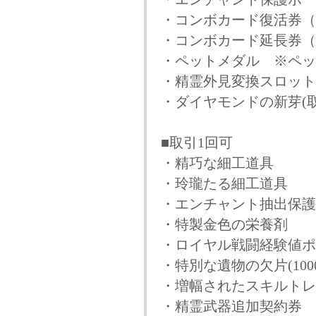
・コンボカード復活券（
・コンボカード延長券（
・ペットメダル ※ペッ
・精霊外見変換スロット
・ダイヤモンドの新芽(取
■取引1回可
・精巧な細工道具
・玲瓏たる細工道具
・エンチャント抽出保護
・特製金色の栄養剤
・ロイヤル戦闘経験値ポー
・特別な遺物の欠片(1000
・増幅されたスキルトレー
・精霊武器追加契約券