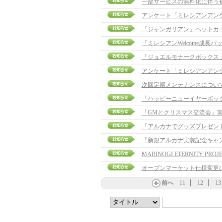
一部サービスの無料化に伴う
アンケート「ミレシアンアン
『ジャンガリアン』ペットカ
「ジュエルモナークボックス
アンケート「ミレシアンアン
次回定期メンテナンスについ
「ハッピーニューイヤーボッ
「GMとクリスマス交流会」
「アルカナでグッズプレゼント
「新規アルカナ実装記念キャ
MABINOGI ETERNITY PROJE
オープンマーケット仕様変更
前へ
11
12
13