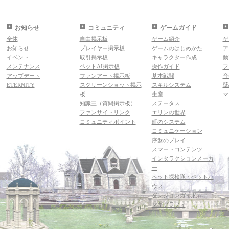
お知らせ
コミュニティ
ゲームガイド
全体
自由掲示板
ゲーム紹介
ゲ
お知らせ
プレイヤー掲示板
ゲームのはじめかた
ア
イベント
取引掲示板
キャラクター作成
動
メンテナンス
ペットAI掲示板
操作ガイド
フ
アップデート
ファンアート掲示板
基本戦闘
音
ETERNITY
スクリーンショット掲示
スキルシステム
壁
板
生産
マ
知識王（質問掲示板）
ステータス
ファンサイトリンク
エリンの世界
コミュニティポイント
町のシステム
コミュニケーション
序盤のプレイ
スマートコンテンツ
インタラクションメーカ
ー
ペット探検隊・ペットハ
ウス
ダンジョンガイド
マギグラフィ