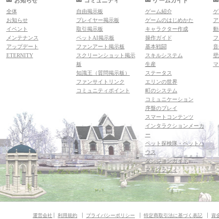
お知らせ
コミュニティ
ゲームガイド
全体
自由掲示板
ゲーム紹介
ゲ
お知らせ
プレイヤー掲示板
ゲームのはじめかた
ア
イベント
取引掲示板
キャラクター作成
動
メンテナンス
ペットAI掲示板
操作ガイド
フ
アップデート
ファンアート掲示板
基本戦闘
音
ETERNITY
スクリーンショット掲示
スキルシステム
壁
板
生産
マ
知識王（質問掲示板）
ステータス
ファンサイトリンク
エリンの世界
コミュニティポイント
町のシステム
コミュニケーション
序盤のプレイ
スマートコンテンツ
インタラクションメーカ
ー
ペット探検隊・ペットハ
ウス
ダンジョンガイド
マギグラフィ
運営会社
利用規約
プライバシーポリシー
特定商取引法に基づく表記
資