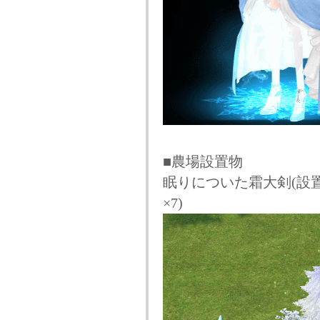
■農場設置物
眠りについた霜大剣(設置サ
×7)