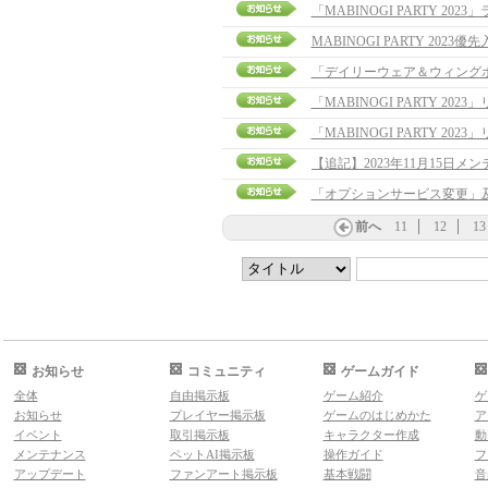
「MABINOGI PARTY 20
MABINOGI PARTY 202
「デイリーウェア＆ウィング
「MABINOGI PARTY 2
「MABINOGI PARTY 2
「オプションサービス変更」
前へ
11
12
13
お知らせ
コミュニティ
ゲームガイド
全体
自由掲示板
ゲーム紹介
ゲ
お知らせ
プレイヤー掲示板
ゲームのはじめかた
ア
イベント
取引掲示板
キャラクター作成
動
メンテナンス
ペットAI掲示板
操作ガイド
フ
アップデート
ファンアート掲示板
基本戦闘
音