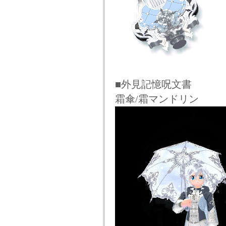
■外見記憶呪文書
霜傘/霜マンドリン