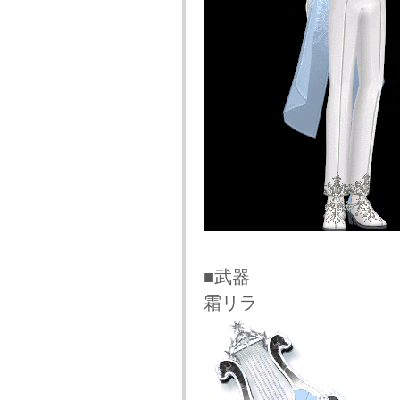
■武器
霜リラ