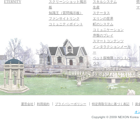
ETERNITY
スクリーンショット掲示
スキルシステム
壁
板
生産
マ
知識王（質問掲示板）
ステータス
ファンサイトリンク
エリンの世界
コミュニティポイント
町のシステム
コミュニケーション
序盤のプレイ
スマートコンテンツ
インタラクションメーカ
ー
ペット探検隊・ペットハ
ウス
ダンジョンガイド
マギグラフィ
運営会社
利用規約
プライバシーポリシー
特定商取引法に基づく表記
資
オ
Copyright © 2009 NEXON Korea Co