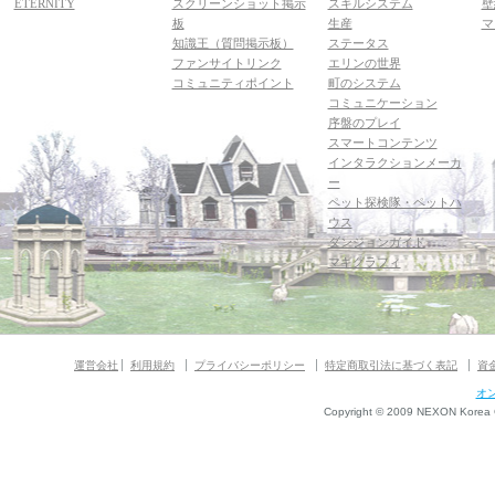
ETERNITY
スクリーンショット掲示
スキルシステム
壁
板
生産
マ
知識王（質問掲示板）
ステータス
ファンサイトリンク
エリンの世界
コミュニティポイント
町のシステム
コミュニケーション
序盤のプレイ
スマートコンテンツ
インタラクションメーカ
ー
ペット探検隊・ペットハ
ウス
ダンジョンガイド
マギグラフィ
運営会社
利用規約
プライバシーポリシー
特定商取引法に基づく表記
資
オ
Copyright © 2009 NEXON Korea Co