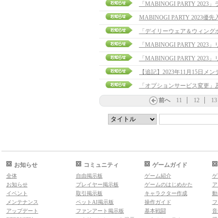
「MABINOGI PARTY 20
MABINOGI PARTY 202
「デイリーウェア＆ウィング
「MABINOGI PARTY 2
「MABINOGI PARTY 2
「オプションサービス変更」
前へ
11
12
13
お知らせ
コミュニティ
ゲームガイド
全体
自由掲示板
ゲーム紹介
ゲ
お知らせ
プレイヤー掲示板
ゲームのはじめかた
ア
イベント
取引掲示板
キャラクター作成
動
メンテナンス
ペットAI掲示板
操作ガイド
フ
アップデート
ファンアート掲示板
基本戦闘
音