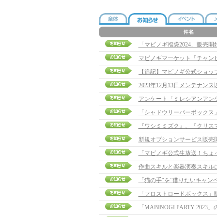
「マビノギ福袋2024」販売
2023年12月13日メンテナ
アンケート「ミレシアンアン
「シャドウリーパーボックス
『ワシミミズク』、『クリス
新規オプションサービス販売
「マビノギ公式生放送！ちょ
作曲スキルと楽器演奏スキル
「猫の手“を”借りたいキャン
「フロストロードボックス」
「MABINOGI PARTY 20