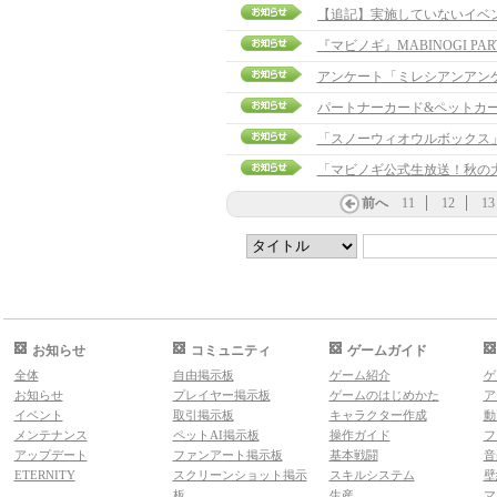
『マビノギ』MABINOGI PAR
アンケート「ミレシアンアン
パートナーカード&ペットカ
「スノーウィオウルボックス
「マビノギ公式生放送！秋の
前へ
11
12
13
お知らせ
コミュニティ
ゲームガイド
全体
自由掲示板
ゲーム紹介
ゲ
お知らせ
プレイヤー掲示板
ゲームのはじめかた
ア
イベント
取引掲示板
キャラクター作成
動
メンテナンス
ペットAI掲示板
操作ガイド
フ
アップデート
ファンアート掲示板
基本戦闘
音
ETERNITY
スクリーンショット掲示
スキルシステム
壁
板
生産
マ