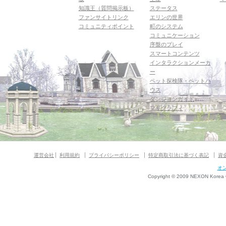
知識王（質問掲示板）
ステータス
ファンサイトリンク
エリンの世界
コミュニティポイント
町のシステム
コミュニケーション
序盤のプレイ
スマートコンテンツ
インタラクションメーカ
ー
ペット探検隊・ペットハ
ウス
ダンジョンガイド
マギグラフィ
運営会社
利用規約
プライバシーポリシー
特定商取引法に基づく表記
資
オ
Copyright © 2009 NEXON Korea Co