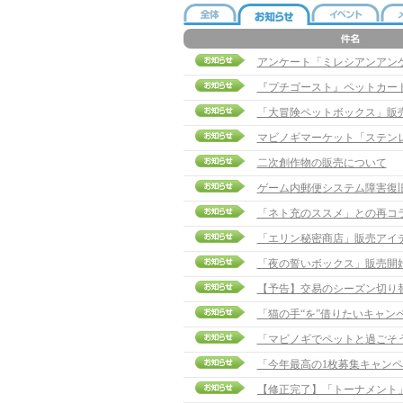
アンケート「ミレシアンアン
『プチゴースト』ペットカー
「大冒険ペットボックス」販
マビノギマーケット「ステン
二次創作物の販売について
ゲーム内郵便システム障害復
「ネト充のススメ」との再コ
「エリン秘密商店」販売アイ
「夜の誓いボックス」販売開
【予告】交易のシーズン切り
「猫の手“を”借りたいキャン
「マビノギでペットと過ごそう
「今年最高の1枚募集キャンペ