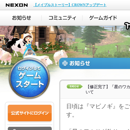
NEXON
【メイプルストーリー】CROWNアップデート
【修正完了】「星のワ
いて
日頃は『マビノギ』をご
す。