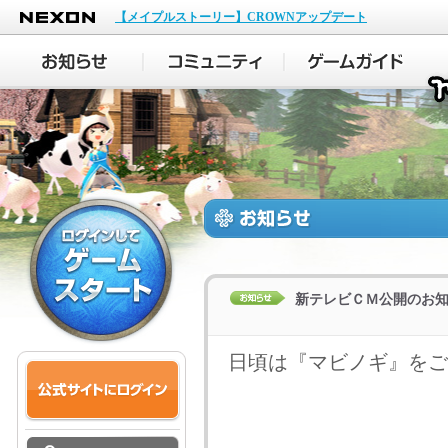
NEXON
【メイプルストーリー】CROWNアップデート
新テレビＣＭ公開のお
日頃は『マビノギ』をご