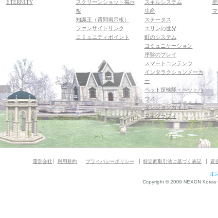
ETERNITY
スクリーンショット掲示
スキルシステム
壁
板
生産
マ
知識王（質問掲示板）
ステータス
ファンサイトリンク
エリンの世界
コミュニティポイント
町のシステム
コミュニケーション
序盤のプレイ
スマートコンテンツ
インタラクションメーカ
ー
ペット探検隊・ペットハ
ウス
ダンジョンガイド
マギグラフィ
運営会社
利用規約
プライバシーポリシー
特定商取引法に基づく表記
資
オ
Copyright © 2009 NEXON Korea Co