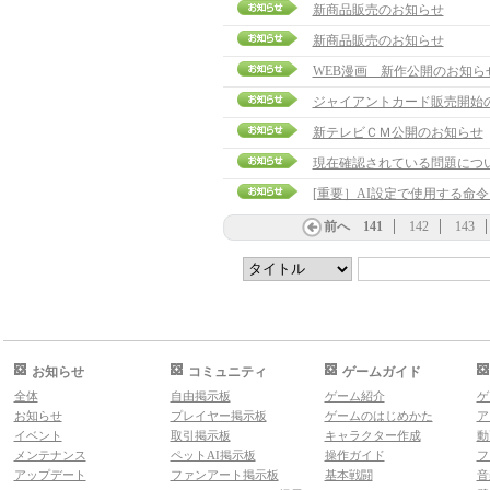
新商品販売のお知らせ
新商品販売のお知らせ
WEB漫画 新作公開のお知ら
ジャイアントカード販売開始
新テレビＣＭ公開のお知らせ
現在確認されている問題に
[重要］AI設定で使用する命
前へ
141
142
143
お知らせ
コミュニティ
ゲームガイド
全体
自由掲示板
ゲーム紹介
ゲ
お知らせ
プレイヤー掲示板
ゲームのはじめかた
ア
イベント
取引掲示板
キャラクター作成
動
メンテナンス
ペットAI掲示板
操作ガイド
フ
アップデート
ファンアート掲示板
基本戦闘
音