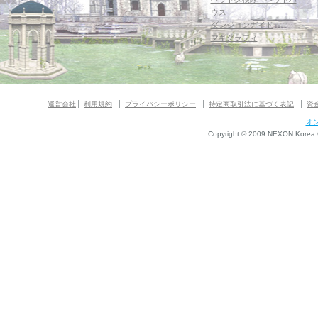
ウス
ダンジョンガイド
マギグラフィ
運営会社
利用規約
プライバシーポリシー
特定商取引法に基づく表記
資
オ
Copyright © 2009 NEXON Korea Co