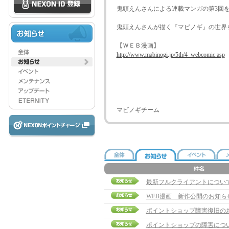
鬼頭えんさんによる連載マンガの第3回
鬼頭えんさんが描く『マビノギ』の世界
【ＷＥＢ漫画】
http://www.mabinogi.jp/5th/4_webcomic.asp
マビノギチーム
最新フルクライアントについ
WEB漫画 新作公開のお知ら
ポイントショップ障害復旧の
ポイントショップの障害につ