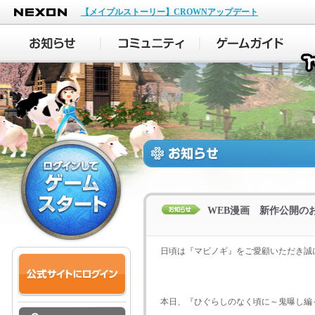
NEXON
【メイプルストーリー】CROWNアップデート
WEB漫画 新作公開の
日頃は『マビノギ』をご愛顧いただき誠
本日、『ひぐらしのなく頃に～鬼曝し編