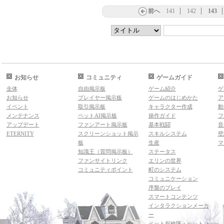
前へ
141
142
143
お知らせ
コミュニティ
ゲームガイド
全体
自由掲示板
ゲーム紹介
ゲ
お知らせ
プレイヤー掲示板
ゲームのはじめかた
ア
イベント
取引掲示板
キャラクター作成
動
メンテナンス
ペットAI掲示板
操作ガイド
フ
アップデート
ファンアート掲示板
基本戦闘
音
ETERNITY
スクリーンショット掲示
スキルシステム
壁
板
生産
マ
知識王（質問掲示板）
ステータス
ファンサイトリンク
エリンの世界
コミュニティポイント
町のシステム
コミュニケーション
序盤のプレイ
スマートコンテンツ
インタラクションメーカ
ー
ペット探検隊・ペットハ