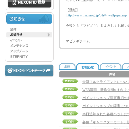
【壁紙】
http://www.mabinogi.jp/5th/4_wallpaper.asp
今後とも『マビノギ』をよろしくお願い
マビノギチーム
最新フルクライアントについ
WEB漫画 新作公開のお知ら
ポイントショップ障害復旧の
ポイントショップの障害につ
本日追加された各種ペットに
各種「キャラクターカード」