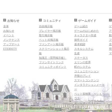
お知らせ
コミュニティ
ゲームガイド
全体
自由掲示板
ゲーム紹介
ゲ
お知らせ
プレイヤー掲示板
ゲームのはじめかた
ア
イベント
取引掲示板
キャラクター作成
動
メンテナンス
ペットAI掲示板
操作ガイド
フ
アップデート
ファンアート掲示板
基本戦闘
音
ETERNITY
スクリーンショット掲示
スキルシステム
壁
板
生産
マ
知識王（質問掲示板）
ステータス
ファンサイトリンク
エリンの世界
コミュニティポイント
町のシステム
コミュニケーション
序盤のプレイ
スマートコンテンツ
インタラクションメーカ
ー
ペット探検隊・ペットハ
ウス
ダンジョンガイド
マギグラフィ