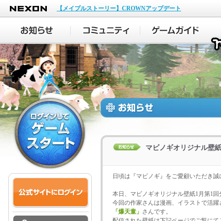
NEXON
【メイプルストーリー】CROWNアップデート
マビノギオリジナル壁紙
日頃は『マビノギ』をご愛顧いただき誠
本日、マビノギオリジナル壁紙1月第1回
今回の作家さんは漫画、イラストで活躍
「爆天童」
さんです。
配信された壁紙は下記ページでご覧にて