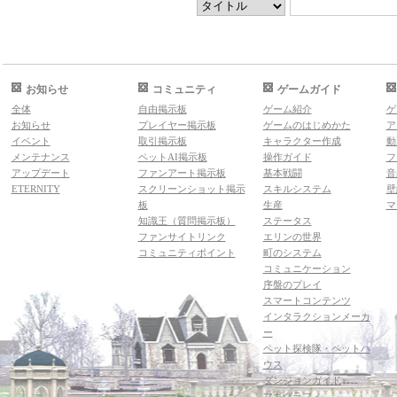
お知らせ
コミュニティ
ゲームガイド
全体
自由掲示板
ゲーム紹介
ゲ
お知らせ
プレイヤー掲示板
ゲームのはじめかた
ア
イベント
取引掲示板
キャラクター作成
動
メンテナンス
ペットAI掲示板
操作ガイド
フ
アップデート
ファンアート掲示板
基本戦闘
音
ETERNITY
スクリーンショット掲示
スキルシステム
壁
板
生産
マ
知識王（質問掲示板）
ステータス
ファンサイトリンク
エリンの世界
コミュニティポイント
町のシステム
コミュニケーション
序盤のプレイ
スマートコンテンツ
インタラクションメーカ
ー
ペット探検隊・ペットハ
ウス
ダンジョンガイド
マギグラフィ