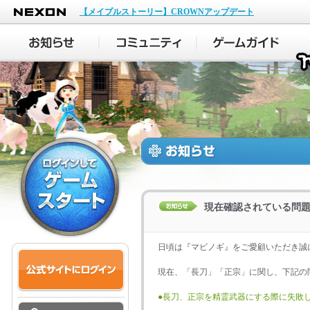
NEXON
【メイプルストーリー】CROWNアップデート
現在確認されている問
日頃は『マビノギ』をご愛顧いただき誠
現在、「長刀」「正宗」に関し、下記の
●長刀、正宗を精霊武器にする際に失敗