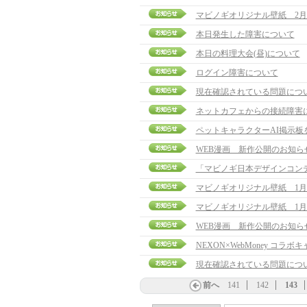
マビノギオリジナル壁紙 2月
本日発生した障害について
本日の料理大会(昼)について
ログイン障害について
現在確認されている問題につ
ネットカフェからの接続障害
ペットキャラクターAI掲示板
WEB漫画 新作公開のお知ら
「マビノギ日本デザインコン
マビノギオリジナル壁紙 1月
マビノギオリジナル壁紙 1月
WEB漫画 新作公開のお知ら
NEXON×WebMoney コラ
現在確認されている問題につ
前へ
141
142
143