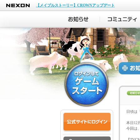
NEXON
【メイプルストーリー】CROWNアップデート
日頃は
本日1
今回は
【TVC