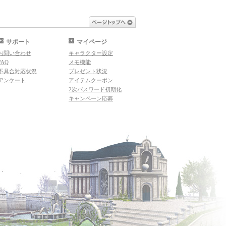
ページトップへ
サポート
マイページ
お問い合わせ
キャラクター設定
FAQ
メモ機能
不具合対応状況
プレゼント状況
アンケート
アイテムクーポン
2次パスワード初期化
キャンペーン応募