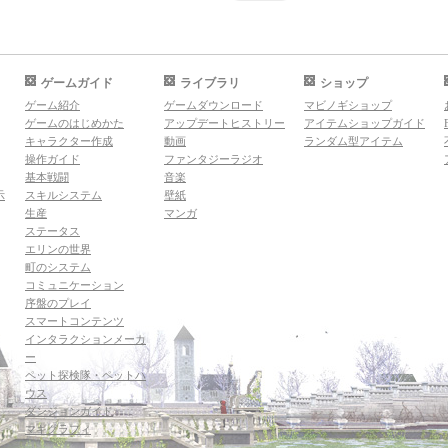
ゲームガイド
ライブラリ
ショップ
ゲーム紹介
ゲームダウンロード
マビノギショップ
ゲームのはじめかた
アップデートヒストリー
アイテムショップガイド
キャラクター作成
動画
ランダム型アイテム
操作ガイド
ファンタジーラジオ
基本戦闘
音楽
示
スキルシステム
壁紙
生産
マンガ
ステータス
エリンの世界
町のシステム
コミュニケーション
序盤のプレイ
スマートコンテンツ
インタラクションメーカ
ー
ペット探検隊・ペットハ
ウス
ダンジョンガイド
マギグラフィ