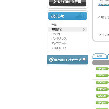
http://w
今後と
マビノ