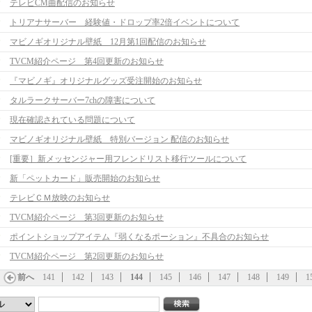
テレビCM曲配信のお知らせ
トリアナサーバー 経験値・ドロップ率2倍イベントについて
マビノギオリジナル壁紙 12月第1回配信のお知らせ
TVCM紹介ページ 第4回更新のお知らせ
『マビノギ』オリジナルグッズ受注開始のお知らせ
タルラークサーバー7chの障害について
現在確認されている問題について
マビノギオリジナル壁紙 特別バージョン 配信のお知らせ
[重要］新メッセンジャー用フレンドリスト移行ツールについて
新「ペットカード」販売開始のお知らせ
テレビＣＭ放映のお知らせ
TVCM紹介ページ 第3回更新のお知らせ
ポイントショップアイテム『弱くなるポーション』不具合のお知らせ
TVCM紹介ページ 第2回更新のお知らせ
前へ
141
142
143
144
145
146
147
148
149
1