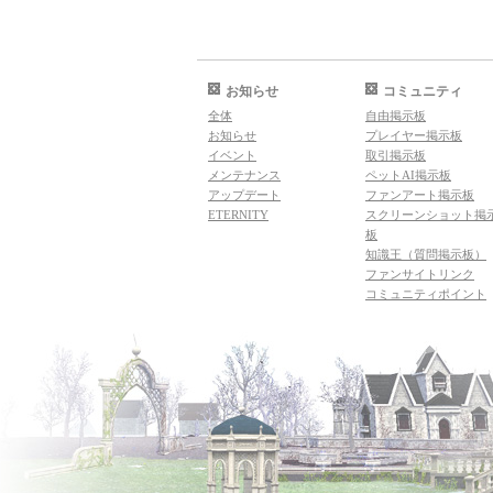
お知らせ
コミュニティ
全体
自由掲示板
お知らせ
プレイヤー掲示板
イベント
取引掲示板
メンテナンス
ペットAI掲示板
アップデート
ファンアート掲示板
ETERNITY
スクリーンショット掲
板
知識王（質問掲示板）
ファンサイトリンク
コミュニティポイント