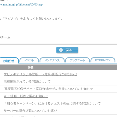
ww.mabinogi.jp/5th/event/05/03.asp
も『マビノギ』をよろしくお願いいたします。
ギチーム
マビノギオリジナル壁紙 12月第2回配信のお知らせ
現在確認されている問題について
[重要]NEXONサポート窓口/年末年始の営業についてのお知らせ
WEB漫画 新作公開のお知らせ
「初心者キャンペーン」におけるクエスト発生に関する問題について
サーバーの動作遅延についてのお詫び