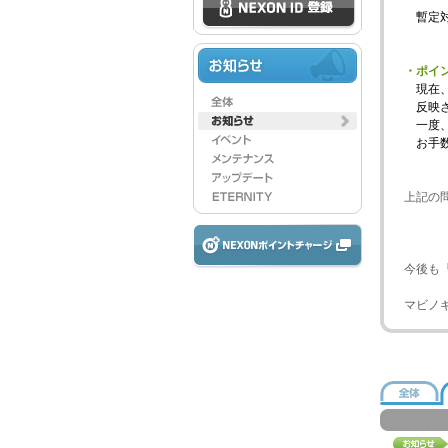
暫定対
・ポイ
現在、
反映さ
一度、
お手数
上記の
今後も
マビノ