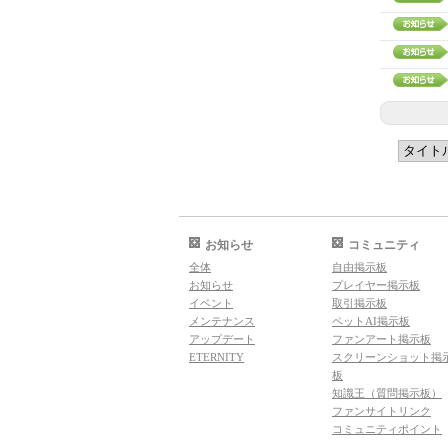
お知らせ
コミュニティ
全体
自由掲示板
お知らせ
プレイヤー掲示板
イベント
取引掲示板
メンテナンス
ペットAI掲示板
アップデート
ファンアート掲示板
ETERNITY
スクリーンショット掲
板
知識王（質問掲示板）
ファンサイトリンク
コミュニティポイント