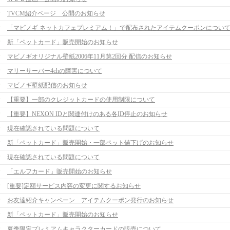
TVCM紹介ページ 公開のお知らせ
「マビノギ ネットカフェプレミアム！」で配布されたアイテムクーポンについ
新「ペットカード」販売開始のお知らせ
マビノギオリジナル壁紙2006年11月第2回分 配信のお知らせ
マリーサーバー4chの障害について
マビノギ壁紙配信のお知らせ
【重要】一部のクレジットカードの使用制限について
【重要】NEXON IDと関連付けのある各ID停止のお知らせ
現在確認されている問題について
新「ペットカード」販売開始・一部ペット値下げのお知らせ
現在確認されている問題について
「エルフカード」販売開始のお知らせ
[重要]定額サービス内容の変更に関するお知らせ
お友達紹介キャンペーン アイテムクーポン発行のお知らせ
新「ペットカード」販売開始のお知らせ
夏季限定プレミアムキャラクターカードの販売について