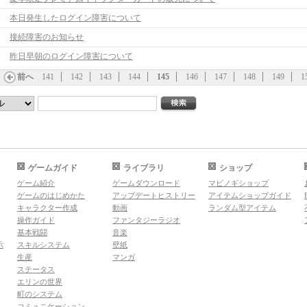
本日発生したログイン障害について
接続障害のお知らせ
昨日早朝のログイン障害について
前へ
141
142
143
144
145
146
147
148
149
1
ゲームガイド
ライブラリ
ショップ
ゲーム紹介
ゲームダウンロード
マビノギショップ
ゲームのはじめかた
アップデートヒストリー
アイテムショップガイド
キャラクター作成
動画
ランダム型アイテム
操作ガイド
ファンタジーラジオ
基本戦闘
音楽
示
スキルシステム
壁紙
生産
マンガ
ステータス
エリンの世界
町のシステム
コミュニケーション