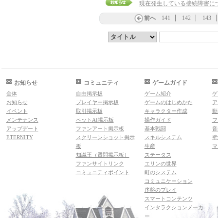
現在発生している接続障害に
前へ
141
142
143
お知らせ
コミュニティ
ゲームガイド
全体
自由掲示板
ゲーム紹介
ゲ
お知らせ
プレイヤー掲示板
ゲームのはじめかた
ア
イベント
取引掲示板
キャラクター作成
動
メンテナンス
ペットAI掲示板
操作ガイド
フ
アップデート
ファンアート掲示板
基本戦闘
音
ETERNITY
スクリーンショット掲示
スキルシステム
壁
板
生産
マ
知識王（質問掲示板）
ステータス
ファンサイトリンク
エリンの世界
コミュニティポイント
町のシステム
コミュニケーション
序盤のプレイ
スマートコンテンツ
インタラクションメーカ
ー