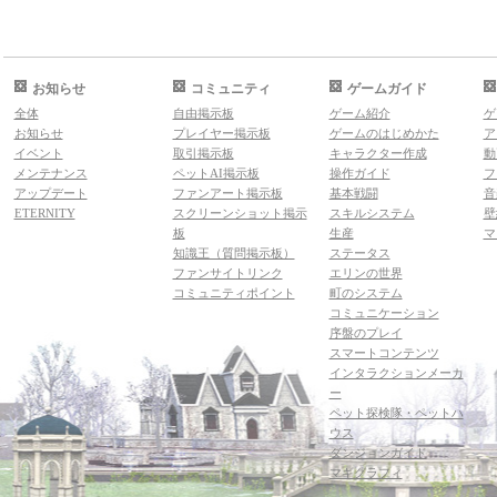
お知らせ
コミュニティ
ゲームガイド
全体
自由掲示板
ゲーム紹介
ゲ
お知らせ
プレイヤー掲示板
ゲームのはじめかた
ア
イベント
取引掲示板
キャラクター作成
動
メンテナンス
ペットAI掲示板
操作ガイド
フ
アップデート
ファンアート掲示板
基本戦闘
音
ETERNITY
スクリーンショット掲示
スキルシステム
壁
板
生産
マ
知識王（質問掲示板）
ステータス
ファンサイトリンク
エリンの世界
コミュニティポイント
町のシステム
コミュニケーション
序盤のプレイ
スマートコンテンツ
インタラクションメーカ
ー
ペット探検隊・ペットハ
ウス
ダンジョンガイド
マギグラフィ