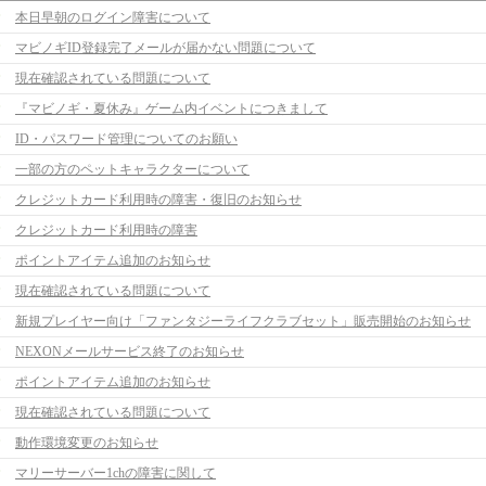
本日早朝のログイン障害について
マビノギID登録完了メールが届かない問題について
現在確認されている問題について
『マビノギ・夏休み』ゲーム内イベントにつきまして
ID・パスワード管理についてのお願い
一部の方のペットキャラクターについて
クレジットカード利用時の障害・復旧のお知らせ
クレジットカード利用時の障害
ポイントアイテム追加のお知らせ
現在確認されている問題について
新規プレイヤー向け「ファンタジーライフクラブセット」販売開始のお知らせ
NEXONメールサービス終了のお知らせ
ポイントアイテム追加のお知らせ
現在確認されている問題について
動作環境変更のお知らせ
マリーサーバー1chの障害に関して