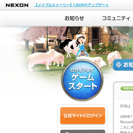
NEXON
【メイプルストーリー】CROWNアップデート
日頃は
2006年
Micr
これに伴
除外さ