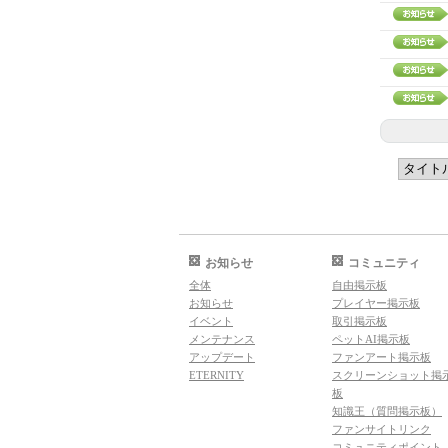
お知らせ
コミュニティ
全体
自由掲示板
お知らせ
プレイヤー掲示板
イベント
取引掲示板
メンテナンス
ペットAI掲示板
アップデート
ファンアート掲示板
ETERNITY
スクリーンショット掲
板
知識王（質問掲示板）
ファンサイトリンク
コミュニティポイント