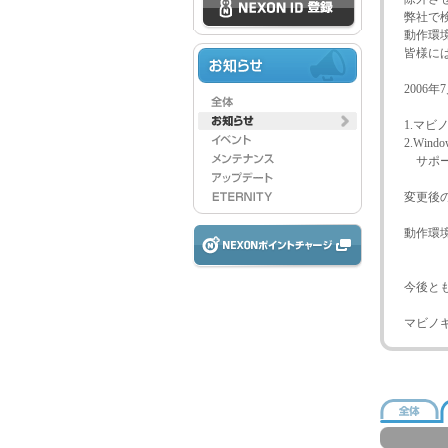
弊社で
動作環
皆様に
2006
1.マビ
2.Win
サポー
変更後
動作環
今後と
マビノ