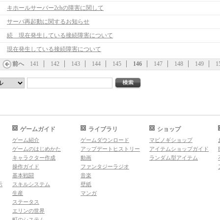
キホールサーバー2chの障害に関して
サーバ再起動に関するお知らせ
続 現在発生している接続障害について
現在発生している接続障害について
前へ
141
142
143
144
145
146
147
148
149
1
ゲームガイド
ライブラリ
ショップ
ゲーム紹介
ゲームダウンロード
マビノギショップ
ゲームのはじめかた
アップデートヒストリー
アイテムショップガイド
キャラクター作成
動画
ランダム型アイテム
操作ガイド
ファンタジーラジオ
基本戦闘
音楽
示
スキルシステム
壁紙
生産
マンガ
ステータス
エリンの世界
町のシステム