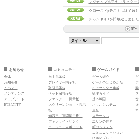
マグカップ当選キャラクターを発表
クローズドβテストは終了致
チャンネル1を開放致しました
前へ
お知らせ
コミュニティ
ゲームガイド
全体
自由掲示板
ゲーム紹介
ゲ
お知らせ
プレイヤー掲示板
ゲームのはじめかた
ア
イベント
取引掲示板
キャラクター作成
動
メンテナンス
ペットAI掲示板
操作ガイド
フ
アップデート
ファンアート掲示板
基本戦闘
音
ETERNITY
スクリーンショット掲示
スキルシステム
壁
板
生産
マ
知識王（質問掲示板）
ステータス
ファンサイトリンク
エリンの世界
コミュニティポイント
町のシステム
コミュニケーション
序盤のプレイ