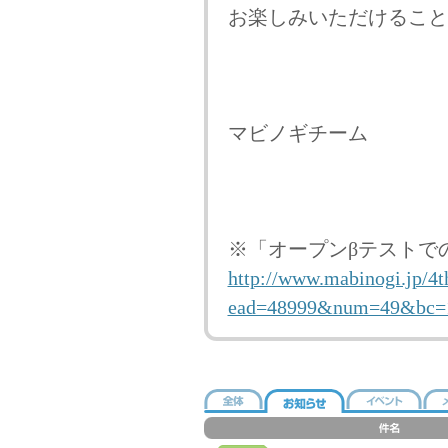
お楽しみいただけること
マビノギチーム
※「オープンβテストで
http://www.mabinogi.jp/
ead=48999&num=49&bc=1