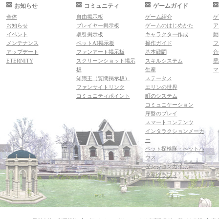
お知らせ
コミュニティ
ゲームガイド
全体
自由掲示板
ゲーム紹介
ゲ
お知らせ
プレイヤー掲示板
ゲームのはじめかた
ア
イベント
取引掲示板
キャラクター作成
動
メンテナンス
ペットAI掲示板
操作ガイド
フ
アップデート
ファンアート掲示板
基本戦闘
音
ETERNITY
スクリーンショット掲示
スキルシステム
壁
板
生産
マ
知識王（質問掲示板）
ステータス
ファンサイトリンク
エリンの世界
コミュニティポイント
町のシステム
コミュニケーション
序盤のプレイ
スマートコンテンツ
インタラクションメーカ
ー
ペット探検隊・ペットハ
ウス
ダンジョンガイド
マギグラフィ